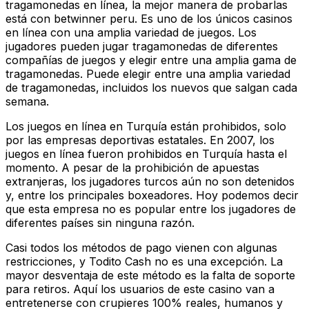
tragamonedas en línea, la mejor manera de probarlas
está con betwinner peru. Es uno de los únicos casinos
en línea con una amplia variedad de juegos. Los
jugadores pueden jugar tragamonedas de diferentes
compañías de juegos y elegir entre una amplia gama de
tragamonedas. Puede elegir entre una amplia variedad
de tragamonedas, incluidos los nuevos que salgan cada
semana.
Los juegos en línea en Turquía están prohibidos, solo
por las empresas deportivas estatales. En 2007, los
juegos en línea fueron prohibidos en Turquía hasta el
momento. A pesar de la prohibición de apuestas
extranjeras, los jugadores turcos aún no son detenidos
y, entre los principales boxeadores. Hoy podemos decir
que esta empresa no es popular entre los jugadores de
diferentes países sin ninguna razón.
Casi todos los métodos de pago vienen con algunas
restricciones, y Todito Cash no es una excepción. La
mayor desventaja de este método es la falta de soporte
para retiros. Aquí los usuarios de este casino van a
entretenerse con crupieres 100% reales, humanos y