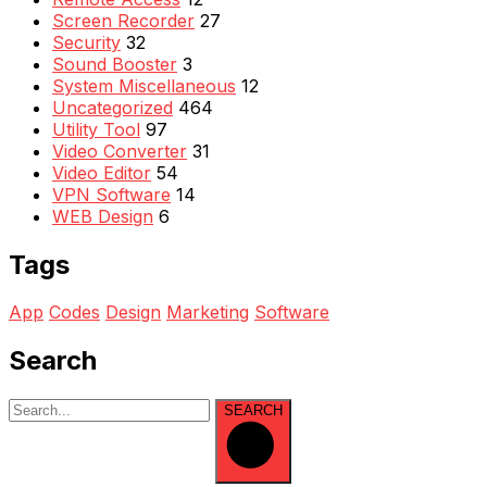
Screen Recorder
27
Security
32
Sound Booster
3
System Miscellaneous
12
Uncategorized
464
Utility Tool
97
Video Converter
31
Video Editor
54
VPN Software
14
WEB Design
6
Tags
App
Codes
Design
Marketing
Software
Search
SEARCH