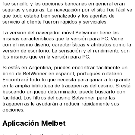
fue sencillo y las opciones bancarias en general eran
seguras y seguras.
La navegación por el sitio fue fácil ya
que todo estaba bien señalizado y los agentes de
servicio al cliente fueron rápidos y serviciales.
La versión del navegador móvil Betwinner tiene las
mismas características que la versión para PC. Viene
con el mismo diseño, características y atributos como la
versión de escritorio. La sensación y el rendimiento son
los mismos que en la versión para PC.
Si estás en Argentina, puedes encontrar fácilmente un
bono de BetWinner en español, portugués o italiano.
Encontrará todo lo que necesita para ganar a lo grande
en la amplia biblioteca de tragaperras del casino. Si está
buscando un juego determinado, puede buscarlo con
facilidad. Los filtros del casino Betwinner para las
tragaperras le ayudarán a reducir rápidamente sus
opciones.
Aplicación Melbet