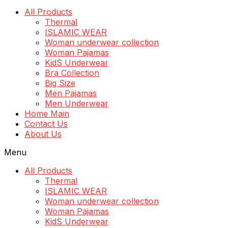
All Products
Thermal
ISLAMIC WEAR
Woman underwear collection
Woman Pajamas
KidS Underwear
Bra Collection
Big Size
Men Pajamas
Men Underwear
Home Main
Contact Us
About Us
Menu
All Products
Thermal
ISLAMIC WEAR
Woman underwear collection
Woman Pajamas
KidS Underwear