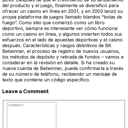
del producto y el juego, finalmente se diversificó para
ofrecer un casino en línea en 2001, y en 2003 lanzó su
propia plataforma de juegos llamado blandos “bolas de
fuego”. Como sitio que comenzó como un libro
deportivo, siempre es interesante ver cómo funciona
como un casino en línea, y algunos invierten todos sus
esfuerzos en el lado de apuestas deportivas y el casino
después. Características y rasgos distintivos de BK
Betwinner, el proceso de registro de nuevos usuarios,
los métodos de depósito y retirada de fondos – vamos a
considerar en la revisión en detalle. Si ha creado su
nueva cuenta de Betwinner, puede confirmarla a través
de su número de teléfono, recibiendo un mensaje de
texto que contiene un código específico.
Leave a Comment