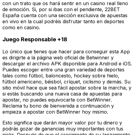
con un trato que os hará sentir en un casino real lleno
de emoción. Si, por si ibas con el pendiente, 22BET
España cuenta con una sección exclusiva de apuestas
en vivo en la cual podréis disfrutar tanto en deportes
como en casino.
Juego Responsable +18
Lo único que tienes que hacer para conseguir esta App
es dirigirte a la página web oficial de Betwinner y
descargar el archivo APK disponible para Android e iOS.
Puedes escoger entre una gran variedad de deportes
tales como fútbol, baloncesto, hockey sobre hielo,
fútbol americano, béisbol, críquet, ciclismo y demás. Su
sitio móvil hace que sea fácil apostar sobre la marcha, y
si estás buscando una nueva casa de apuestas para
apostar, no puedes equivocarte con BetWinner.
Reclama tu bono de bienvenida a continuación y
empieza a apostar con BetWinner hoy mismo.
Esto significa que darán mayor valor por tu dinero y
podrás gozar de ganancias muy importantes con tus
picks. Después de que el crecimiento de su lanzamiento