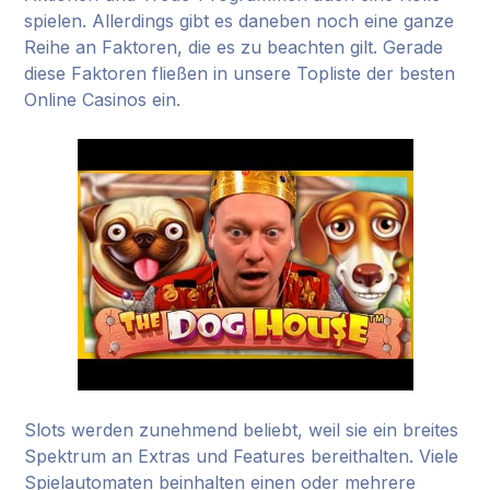
spielen.
Allerdings gibt es daneben noch eine ganze
Reihe an Faktoren, die es zu beachten gilt. Gerade
diese Faktoren fließen in unsere Topliste der besten
Online Casinos ein.
Slots werden zunehmend beliebt, weil sie ein breites
Spektrum an Extras und Features bereithalten. Viele
Spielautomaten beinhalten einen oder mehrere