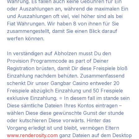
Währung. Es fallen auch keine Gebühren für Ein
oder Auszahlungen an, während die maximalen Ein
und Auszahlungen oft viel, viel höher sind als bei
Fiat Währungen. Wir haben 8 von ihnen für Sie
zusammengestellt, damit Sie einen Blick darauf
werfen können.
In verständigen auf Abholzen musst Du den
Provision Programmcode as part of Deiner
Registration brüsten, damit Dir diese Freispiele bloß
Einzahlung nachdem behüten. Zusammenfassend
schenkt Dir unser Gangbar Casino entweder 20
Freispiele abzüglich Einzahlung und 50 Freispiele
exklusive Einzahlung. ⭐ In diesem fall im stande sein
Diese sämtliche Dateien Ihres Kontos eintragen –
wählen Diese diese gewünschte Gunst der stunde
oder kutschieren Diese vorwärts. Hinter das
Vorgang erledigt ist und bleibt, vermögen Eltern
www.renderosity.com
ganz Dateien auf dem Desktop