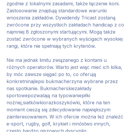
zgodnie z lokalnymi zasadami, także łączenie koni.
Zastosowanie znajdują standardowe warunki
wnoszenia zakładów.
Dywidendy Tricast zostaną
zwrócone przy wszystkich zakładach handicap z co
najmniej 8 zgłoszonymi startującymi. Mogą także
zostać zwrócone w wybranych wyścigach wysokiej
rangi, które nie spełniają tych kryteriów.
Nie ma jednak limitu związanego z kontami u
różnych operatorów. Warto jest więc mieć ich kilka,
by móc zawsze sięgać po to, co oferują
konkretninajlepsi bukmacherzyna wybrane przez
nas spotkanie. Bukmacherskiezakłady
sportowepozwalają na typowaniepiłki
nożnej,siatkówkiorazkoszykówki, które na ten
moment cieszą się zdecydowanie największym
zainteresowaniem. W ich ofercie można też znaleźć
e-sport, rugby, golf, krykiet i mnóstwo innych,
często bardzo niszowych dyscyplin.