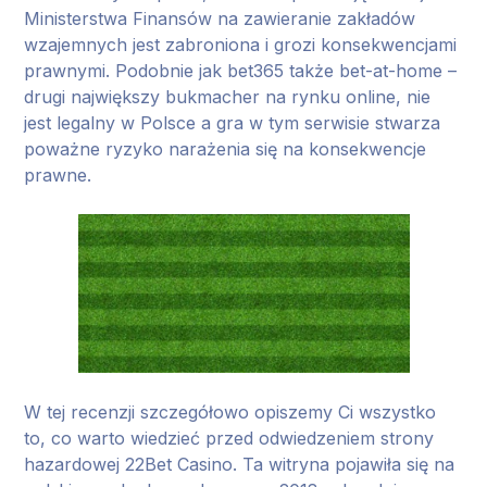
Ministerstwa Finansów na zawieranie zakładów
wzajemnych jest zabroniona i grozi konsekwencjami
prawnymi. Podobnie jak bet365 także bet-at-home –
drugi największy bukmacher na rynku online, nie
jest legalny w Polsce a gra w tym serwisie stwarza
poważne ryzyko narażenia się na konsekwencje
prawne.
W tej recenzji szczegółowo opiszemy Ci wszystko
to, co warto wiedzieć przed odwiedzeniem strony
hazardowej 22Bet Casino. Ta witryna pojawiła się na