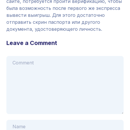
сайте, потребуется пройти верификацию, чтобы
была возможность после первого же экспресса
вывести выигрыш. Для этого достаточно
отправить скрин паспорта или другого
документа, удостоверяющего личность.
Leave a Comment