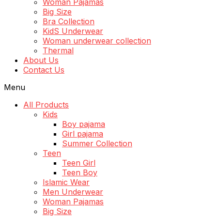
Woman Pajamas
Big Size
Bra Collection
KidS Underwear
Woman underwear collection
Thermal
About Us
Contact Us
Menu
All Products
Kids
Boy pajama
Girl pajama
Summer Collection
Teen
Teen Girl
Teen Boy
Islamic Wear
Men Underwear
Woman Pajamas
Big Size