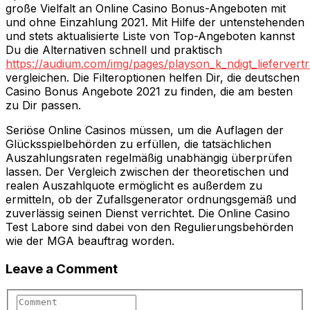
große Vielfalt an Online Casino Bonus-Angeboten mit
und ohne Einzahlung 2021. Mit Hilfe der untenstehenden
und stets aktualisierte Liste von Top-Angeboten kannst
Du die Alternativen schnell und praktisch
https://audium.com/img/pages/playson_k_ndigt_liefervertr
vergleichen. Die Filteroptionen helfen Dir, die deutschen
Casino Bonus Angebote 2021 zu finden, die am besten
zu Dir passen.
Seriöse Online Casinos müssen, um die Auflagen der
Glücksspielbehörden zu erfüllen, die tatsächlichen
Auszahlungsraten regelmäßig unabhängig überprüfen
lassen. Der Vergleich zwischen der theoretischen und
realen Auszahlquote ermöglicht es außerdem zu
ermitteln, ob der Zufallsgenerator ordnungsgemäß und
zuverlässig seinen Dienst verrichtet. Die Online Casino
Test Labore sind dabei von den Regulierungsbehörden
wie der MGA beauftrag worden.
Leave a Comment