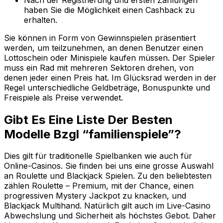
haben Sie die Möglichkeit einen Cashback zu
erhalten.
Sie können in Form von Gewinnspielen präsentiert
werden, um teilzunehmen, an denen Benutzer einen
Lottoschein oder Minispiele kaufen müssen. Der Spieler
muss ein Rad mit mehreren Sektoren drehen, von
denen jeder einen Preis hat. Im Glücksrad werden in der
Regel unterschiedliche Geldbeträge, Bonuspunkte und
Freispiele als Preise verwendet.
Gibt Es Eine Liste Der Besten
Modelle Bzgl “familienspiele”?
Dies gilt für traditionelle Spielbanken wie auch für
Online-Casinos. Sie finden bei uns eine grosse Auswahl
an Roulette und Blackjack Spielen. Zu den beliebtesten
zählen Roulette – Premium, mit der Chance, einen
progressiven Mystery Jackpot zu knacken, und
Blackjack Multihand. Natürlich gilt auch im Live-Casino
Abwechslung und Sicherheit als höchstes Gebot. Daher