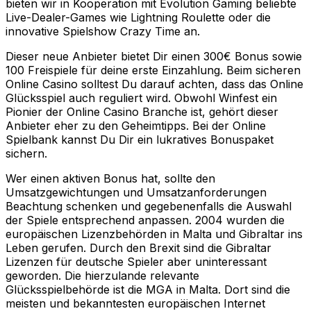
bieten wir in Kooperation mit Evolution Gaming beliebte
Live-Dealer-Games wie Lightning Roulette oder die
innovative Spielshow Crazy Time an.
Dieser neue Anbieter bietet Dir einen 300€ Bonus sowie
100 Freispiele für deine erste Einzahlung. Beim sicheren
Online Casino solltest Du darauf achten, dass das Online
Glücksspiel auch reguliert wird. Obwohl Winfest ein
Pionier der Online Casino Branche ist, gehört dieser
Anbieter eher zu den Geheimtipps. Bei der Online
Spielbank kannst Du Dir ein lukratives Bonuspaket
sichern.
Wer einen aktiven Bonus hat, sollte den
Umsatzgewichtungen und Umsatzanforderungen
Beachtung schenken und gegebenenfalls die Auswahl
der Spiele entsprechend anpassen. 2004 wurden die
europäischen Lizenzbehörden in Malta und Gibraltar ins
Leben gerufen. Durch den Brexit sind die Gibraltar
Lizenzen für deutsche Spieler aber uninteressant
geworden. Die hierzulande relevante
Glücksspielbehörde ist die MGA in Malta. Dort sind die
meisten und bekanntesten europäischen Internet