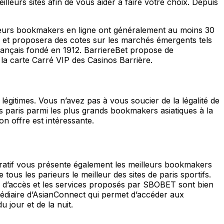
leurs sites afin de vous aider à faire votre choix. Depuis
eilleurs bookmakers en ligne ont généralement au moins 30
ll, et proposera des cotes sur les marchés émergents tels
 Français fondé en 1912. BarriereBet propose de
la carte Carré VIP des Casinos Barrière.
égitimes. Vous n’avez pas à vous soucier de la légalité de
s paris parmi les plus grands bookmakers asiatiques à la
n offre est intéressante.
paratif vous présente également les meilleurs bookmakers
ous les parieurs le meilleur des sites de paris sportifs.
 d’accès et les services proposés par SBOBET sont bien
rmédiaire d’AsianConnect qui permet d’accéder aux
 jour et de la nuit.