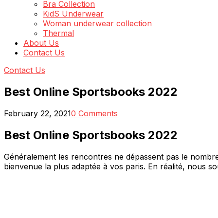
Bra Collection
KidS Underwear
Woman underwear collection
Thermal
About Us
Contact Us
Contact Us
Best Online Sportsbooks 2022
February 22, 2021
0 Comments
Best Online Sportsbooks 2022
Généralement les rencontres ne dépassent pas le nombre 
bienvenue la plus adaptée à vos paris.
En réalité, nous so