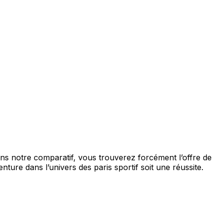
s notre comparatif, vous trouverez forcément l’offre de
ture dans l’univers des paris sportif soit une réussite.