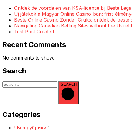
Ontdek de voordelen van KSA-licentie bij Beste Leg
Új játékok a Magyar Online Casino-ban: friss élmén
Beste Online Casino Zonder Cruks: ontdek de beste 
Navigating Canadian Betting Sites without the Usua
Test Post Created
Recent Comments
No comments to show.
Search
SEARCH
Categories
! Без рубрики
1