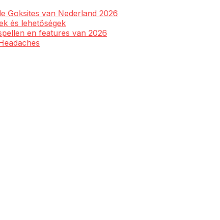
ale Goksites van Nederland 2026
yek és lehetőségek
spellen en features van 2026
l Headaches