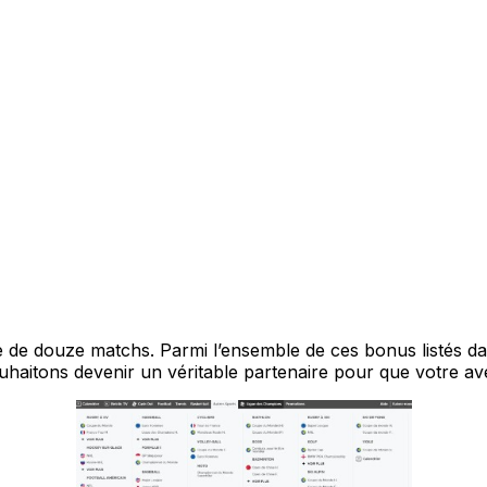
de douze matchs. Parmi l’ensemble de ces bonus listés dan
uhaitons devenir un véritable partenaire pour que votre aven