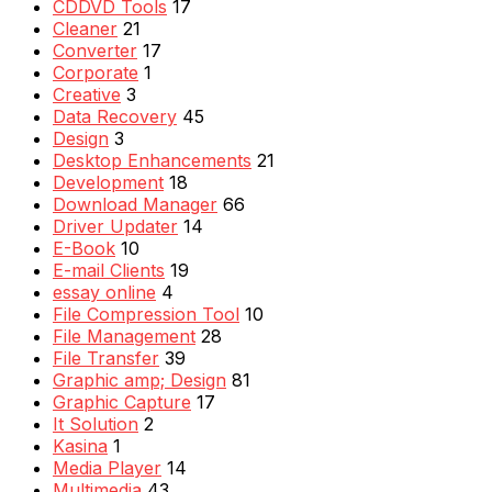
CDDVD Tools
17
Cleaner
21
Converter
17
Corporate
1
Creative
3
Data Recovery
45
Design
3
Desktop Enhancements
21
Development
18
Download Manager
66
Driver Updater
14
E-Book
10
E-mail Clients
19
essay online
4
File Compression Tool
10
File Management
28
File Transfer
39
Graphic amp; Design
81
Graphic Capture
17
It Solution
2
Kasina
1
Media Player
14
Multimedia
43