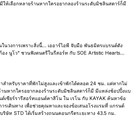
รซึ่งมีให้เลือกหลายร้านหากใครอยากลองร้านระดับมิชลินสตาร์ก็มี
ดงานในวงการเพราะสิ่งนี้… เออาร์ไอพี จับมือ พันธมิตรแบรนด์ดัง
-ก้อง นูโว” ชวนฟังดนตรีในรีสอร์ท กับ SOE Artistic Hearts…
่าสำหรับราคาที่พักไม่สูงและเข้าพักได้ตลอด 24 ชม. แต่หากไม่
ลายร้านหากใครอยากลองร้านระดับมิชลินสตาร์ก็มี มีแหล่งช้อปปิ้งแบ
กรนด์เซียร์รารีสอร์ทแอนด์คาสิโน ใน เรโน กับ KAYAK ค้นหาข้อ
การเดินทาง เพื่อช่วยคุณหาและจองข้อเสนอโรงแรมที่ แกรนด์
562 บริษัท STD ได้เริ่มสร้างถนนคอนกรีตระยะทาง 43.5 กม.