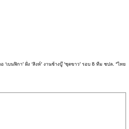
‘เบนฟิกา’ ฝั่ง ‘สิงห์’ งานช้างบู๊ ‘ชุดขาว’ รอบ 8 ทีม ชปล. “ไทย