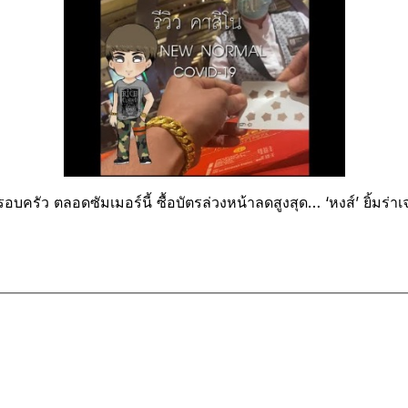
ัว ตลอดซัมเมอร์นี้ ซื้อบัตรล่วงหน้าลดสูงสุด… ‘หงส์’ ยิ้มร่าเจอ 