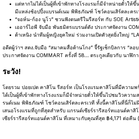
แต่หากไม่ได้เป็นผู้ที่เข้าพักทางโรงแรมก็มีจำหน่ายตั๋วให
มีแหล่งช้อปปิ้งแบรนด์เนม พิพิธภัณฑ์ โชว์คอนเสิร์ตละครเวท
“จอห์น-ก้อง นูโว” ชวนฟังดนตรีในรีสอร์ท กับ SOE Artis
เออาร์ไอพี จับมือ พันธมิตรแบรนด์ดัง ประกาศจัดงาน CO
ต้าเหนิง นำทีมผู้หญิงยุคใหม่ ร่วมงานเปิดตัวสุดยิ่งใ
อดีตผู้ว่าฯ สตง.จับมือ “สมาคมสื่อต้านโกง” จี้รัฐเช็กบิลการ “ลอบ
ประกาศจัดงาน COMMART ครั้งที่ 58… ตระกูลเดียวกับ นาฬิกาปะเต
ระวัง!
โดยรวม ปอยเปต คาสิโน รีสอร์ท เป็นโรงแรมคาสิโนที่มีความพร้อม
ได้เป็นผู้ที่เข้าพักทางโรงแรมก็มีจำหน่ายตั๋วให้ขึ้นไปชมวิวควา
รนด์เนม พิพิธภัณฑ์ โชว์คอนเสิร์ตละครเวที ทั้งนี้คาสิโนที่นี
เสนอโรงแรมที่ถูกที่สุดสำหรับ แกรนด์เซียร์รารีสอร์ทแอนด์คาส
เซียร์รารีสอร์ทแอนด์คาสิโน ที่เหมาะกับคุณที่สุด ฿4,171 ต่อคื