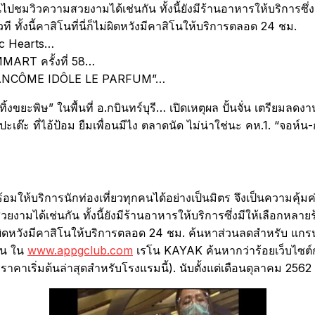
้ขึ้นไปชมวิวความสวยงามได้เช่นกัน ทั้งนี้ยังมีร้านอาหารให้บริกา
ี ทั้งนี้คาสิโนที่นี่ก็ไม่ผิดหวังมีคาสิโนให้บริการตลอด 24 ชม.
tic Hearts…
MMART ครั้งที่ 58…
หญ่ “LANCÔME IDÔLE LE PARFUM”…
ทิ้งขยะพิษ” ในพื้นที่ อ.กบินทร์บุรี… เปิดเหตุผล ปั้นจั่น เตรียมล
๊ะ ที่ไอ้ป้อม ยืมเพื่อนมีไง ตลาดนัด ไม่น่าใช่นะ คห.1. “จอห์น
ให้บริการนักท่องเที่ยวทุกคนได้อย่างเป็นมิตร จึงเป็นความคุ้มค
มสวยงามได้เช่นกัน ทั้งนี้ยังมีร้านอาหารให้บริการซึ่งมีให้เลือกห
่ก็ไม่ผิดหวังมีคาสิโนให้บริการตลอด 24 ชม. ค้นหาส่วนลดสำหรับ แ
ิโน ใน
www.appgclub.com
เรโน KAYAK ค้นหากว่าร้อยเว็บไซต์
น (ราคาเริ่มต้นล่าสุดสำหรับโรงแรมนี้). นับตั้งแต่เดือนตุลาคม 2