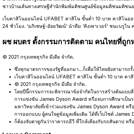
ชาวบ้านเส้นทางเศรษฐีสำนักพิมพ์มติชนศูนย์ข้อมูลมติชนมติชน
เว็บคาสิโนออนไลน์ UFABET คาสิโน ขั้นต่ำ 10 บาท คาสิโนออน
24 ชั่วโมง. ‘อภิเชษฐ์-อัยยวัฒน์’ นำทีม ‘คิงเพาเวอร์’ ชนะบรูไน 
ผช ผบตร ตั้งกรรมการติดตาม คนไทยที่ถูก
© 2021 กรุงเทพธุรกิจ มีเดีย จำกัด.
ซึ่งทุกมาตรการของรัฐที่ออกมา…ก็เพื่อให้ไทยยังสามารถร
เว็บคาสิโนออนไลน์ UFABET คาสิโน ขั้นต่ำ 10 บาท คา
© 2021 กรุงเทพธุรกิจ มีเดีย จำกัด.
โดยปีนี้กรรมการจะพิจารณาข้อจำกัดในการสร้างต้นแบบสิ่ง
การแข่งขัน James Dyson Award หรือจบการศึกษาเป็นระย
มหาวิทยาลัยที่เข้าร่วมแข่งขัน James Dyson Award หรื
การออกแบบ ผู้สนใจดูข้อมูลเพิ่มเติม ได้ที่เว็บไซต์ Jame
ก็ต้องจับตาดูกันว่าราคารถอีวี ที่ใกล้เคียงกับรถสันดาป หร