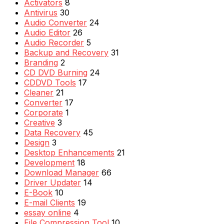
Activators
8
Antivirus
30
Audio Converter
24
Audio Editor
26
Audio Recorder
5
Backup and Recovery
31
Branding
2
CD DVD Burning
24
CDDVD Tools
17
Cleaner
21
Converter
17
Corporate
1
Creative
3
Data Recovery
45
Design
3
Desktop Enhancements
21
Development
18
Download Manager
66
Driver Updater
14
E-Book
10
E-mail Clients
19
essay online
4
File Compression Tool
10