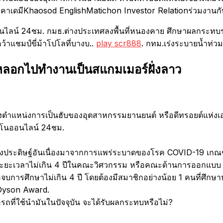
อคาเดมีKhaosod EnglishMatichon Investor Relationร่วมงานกั
ไลน์ 24ชม. กมธ.ต่างประเทศลงพื้นที่หนองคาย ศึกษาผลกระทบรถไฟ
คว้าแชมป์ขี่ม้าโปโลที่บางบ..
play scr888
. กทม.เร่งระบายน้ำท่วมข
หลอกไปทำงานเป็นสแกมเมอร์ฝั่งลาว
ั้งตำแหน่งการเป็นฮับของอุตสาหกรรมยานยนต์ หรือดีทรอยต์แห่งเอเ
สิโนออนไลน์ 24ชม.
ประดิษฐ์อันเนื่องมาจากการแพร่ระบาดของโรค COVID-19 เกณฑ์ผู้เ
ะเวลาไม่เกิน 4 ปีในคณะวิศวกรรม หรือคณะด้านการออกแบบ ในกร
อจบการศึกษาไม่เกิน 4 ปี โดยต้องมีสมาชิกอย่างน้อย 1 คนที่ศึ
s Dyson Award.
ือรถที่ใช้นำมันในปัจจุบัน จะได้รับผลกระทบหรือไม่?