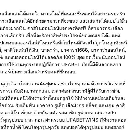
ลือกเล่นได้ตามใจ ตามสไตล์ที่ตนเองชื่นชอบได้อย่างครบครัน
นการเลือกเล่นได้อีกด้วยสามารถที่จะชนะ และเล่นกันได้แบบไม่อั้น
เป็นต้องฝากเงิน คาสิโนออนไลน์แจกเครดิตฟรี ก็สามารถจะเลือก
ำการเลือกรับ เพื่อที่จะรักษาสิทธิประโยชน์ของตนเองได้.. แทง
ปแทงบอลออนไลน์ที่ไหนหรือที่เว็บไหนดีถึงจะไม่ถูกโกงถูกชิ่งหนี
คาสิโนเล่นได้เงิน, บาคาร่า, บาคาร่า1688, บาคาร่าออนไลน์,
 100% แทงบอลออนไลน์ได้ปลอดภัย 100% สุดยอดเว็บพนันออนไลน์
บการใช้งานทุกระบบปฏิบัติการ UFABET เว็บนี้มีดีหลากหลาย
กเกอร์เป็นทางเลือกสำหรับคนที่ชื่นชอบ.
ทย ขออนุญาติเอาใจสาวกพนันฟุตบอลชาวไทยทุกคน ด้วยการวิเคราะห์
รรมกับเงินบาททุกเกม. เวลาต่อมาพบว่ามีผู้ที่ได้รับการช่วย
ไลน์ที่หลบหนีได้ทราบว่าทั้งหมดถูกใช้ให้ทำงานเหมือนเดิมวันละ
ลือด่วน. รับเดิมพัน บาคาร่า รูเล็ต เสือมังกร สล็อต และเกม คาสิ
ด คาสิโน เข้ามาด้วยกัน สมัครสมาชิก ยูฟ่าเบท เล่นตรงกับ
ิวเตอร์ทุกรูปแบบ ฝาก-ถอน ผ่านระบบ UFABETWINS มีทีมงานคอล
ที่ค่าน้ำดี โดนใจทุกรุ่นทุกวัย แทงบอลได้ทุกรูปแบบ แทงสกอร์