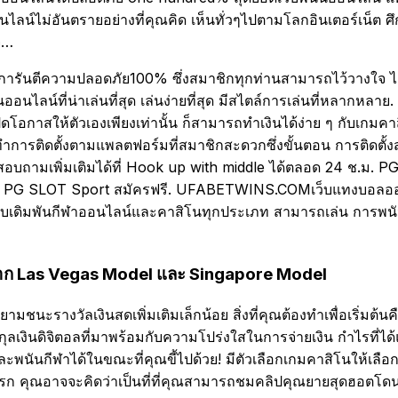
น์ไม่อันตรายอย่างที่คุณคิด เห็นทั่วๆไปตามโลกอินเตอร์เน็ต ศึ
เจ…
 การันตีความปลอดภัย100% ซึ่งสมาชิกทุกท่านสามารถไว้วางใจ ได้ก
ลน์ที่น่าเล่นที่สุด เล่นง่ายที่สุด มีสไตล์การเล่นที่หลากหลาย. 
จะเปิดโอกาสให้ตัวเองเพียงเท่านั้น ก็สามารถทำเงินได้ง่าย ๆ กับเกม
การติดตั้งตามแพลตฟอร์มที่สมาชิกสะดวกซึ่งขั้นตอน การติดตั้งส
อบถามเพิ่มเติมได้ที่ Hook up with middle ได้ตลอด 24 ช.ม. P
อโต้กับ PG SLOT Sport สมัครฟรี. UFABETWINS.COMเว็บแทงบอลอ
ย รับเดิมพันกีฬาออนไลน์และคาสิโนทุกประเภท สามารถเล่น การพนั
นจาก Las Vegas Model และ Singapore Model
นะรางวัลเงินสดเพิ่มเติมเล็กน้อย สิ่งที่คุณต้องทำเพื่อเริ่มต
ลเงินดิจิตอลที่มาพร้อมกับความโปร่งใสในการจ่ายเงิน กำไรที่ได
นกีฬาได้ในขณะที่คุณขี้ไปด้วย! มีตัวเลือกเกมคาสิโนให้เลือก
ั้งแรก คุณอาจจะคิดว่าเป็นที่ที่คุณสามารถชมคลิปคุณยายสุดฮอตโ