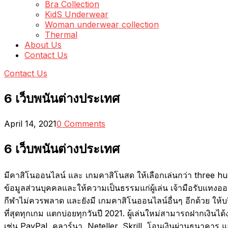
Bra Collection
KidS Underwear
Woman underwear collection
Thermal
About Us
Contact Us
Contact Us
6 เว็บพนันต่างประเทศ
April 14, 2021
0 Comments
6 เว็บพนันต่างประเทศ
มีคาสิโนออนไลน์ และ เกมคาสิโนสด ให้เลือกเล่นกว่า three h
ข้อมูลส่วนบุคคลและให้ความเป็นธรรมแก่ผู้เล่น เจ้ามือรับแทง
กีฬาไม่ควรพลาด และยังมี เกมคาสิโนออนไลน์อื่นๆ อีกด้วย ให้บริ
ที่สุดทุกเกม แตกบ่อยทุกวันปี 2021. ผู้เล่นใหม่สามารถฝากเงินได้ง่
เช่น PayPal, คลาร์นา, Neteller, Skrill, โอนเงินผ่านธนาคาร 