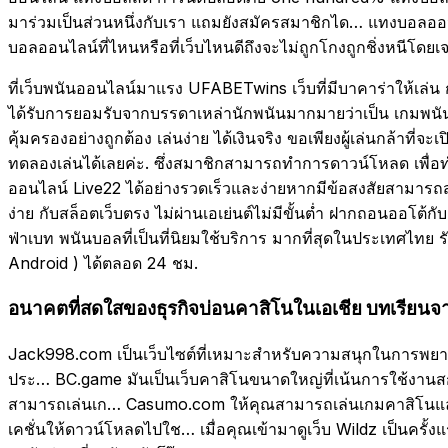
มาร่วมเป็นส่วนหนึ่งกับเรา แถมยังสมัครสมาชิกได… แทงบอลออนไล
บอลออนไลน์ที่ไหนหรือที่เว็บไหนดีถึงจะไม่ถูกโกงถูกชิ่งหนีโดย
ที่เว็บพนันออนไลน์มาแรง UFABETwins เว็บที่มีบาคาร่าให้เล่น
ได้รับการยอมรับจากบรรดาเหล่านักพนันมากมายว่าเป็น เกมพนันออนไ
คุ้มครองอย่างถูกต้อง เล่นง่าย ได้เงินจริง ขอเพียงผู้เล่นกล้าที่
ทดลองเล่นได้เลยค่ะ. ซึ่งสมาชิกสามารถทำการดาวน์โหลด เพื่อทำ
ออนไลน์ Live22 ได้อย่างรวดเร็วและง่ายหากมีข้อสงสัยสามารถส
ง่าย กับสล็อตเว็บตรง ไม่ผ่านเอเย่นต์ไม่มีขั้นต่ำ ฝากถอนอ
ฟ่าเบท พนันบอลที่เป็นที่นิยมใช้บริการ มากที่สุดในประเทศไท
Android ) ได้ตลอด 24 ชม.
อนาคตที่สดใสของธุรกิจบ่อนคาสิโนในเอเชีย บทเรีย
Jack998.com เป็นเว็บไซต์ที่เหมาะสำหรับความสนุกในการพยายามช
ประ… BC.game มันเป็นเว็บคาสิโนขนาดใหญ่ที่เน้นการใช้งานสกุ
สามารถเล่นเก… Casumo.com ให้คุณสามารถเล่นเกมคาสิโนและพนั
เคชั่นให้ดาวน์โหลดไปใช… เมื่อคุณเข้ามาดูเว็บ Wildz เป็นคร