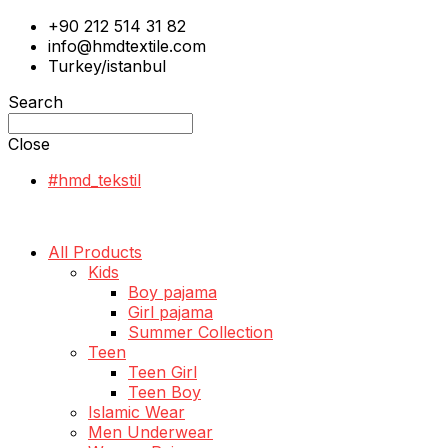
+90 212 514 31 82
info@hmdtextile.com
Turkey/istanbul
Search
Close
#hmd_tekstil
All Products
Kids
Boy pajama
Girl pajama
Summer Collection
Teen
Teen Girl
Teen Boy
Islamic Wear
Men Underwear