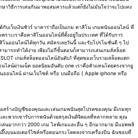
กษาวิธีการเล่นกันมาพอสมควรแล้วแต่ก็ยังไม่มั่นใจว่าจะไปแทง
ับเว็บเงินชัวร์ บาคาร่าถือเป็นเกม คาสิโน เกมพนันออนไลน์ ที่
เพราะเราคือคาสิโนออนไลน์ที่ตั้งอยู่ในประเทศ ที่ได้รับการ
คาสิโนออนไลน์ได้ทุกวัน สมัครเลยวันนี้ และรับโปรโมชั่นดี ๆ ไป
ามารถทำได้ง่าย เพียงไม่กี่ขั้นตอนก็สามารถเล่นเกมส์สล็อต
GSLOT เกมส์สล็อตออนไลน์อันดับ1 ที่สุดของเว็บรวมสล็อตแตก
อนไลน์ผ่านเน็ต ยอดนิยมอันดับ one เราคือตัวแทนโดยตรงจากยู
นออนไลน์ ผ่านเว็บไซต์ หรือ บนมือถือ ( Apple iphone หรือ
้นคือสร้างบัญชีของคุณและเล่นเกมพนันสุดโปรดของคุณ มีเกมทุก
้และพวกเขารับการพนันด้วยสกุลเงินดิจิตอลที่หลากหลาย คุณ
เล่นมากกว่า 2000 เกม ไลฟ์เกมและอื่น ๆ อีกมากมาย มีแอพพลิ
ดนอึ๊บบนมอเตอร์ไซค์หรือตอนกระโดดลงจากเครื่องบิน ฉันชอบที่