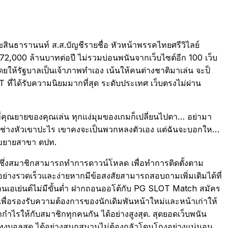
ขสินธารานนท์ ส.ส.บัญชีรายชื่อ หัวหน้าพรรคไทยศรีวิไลย์
้ 72,000 ล้านบาทต่อปี ไม่รวมบ่อนพนันจากเว็บไซต์อีก 100 เว็บ
ยให้รัฐบาลเป็นเจ้าภาพทำเอง เน้นให้คนต่างชาติมาเล่น จะป็
ี่ได้รับความนิยมมากที่สุด ระดับประเทศ เว็บตรงไม่ผ่าน
บื่อที่คุณยายของคุณเล่น ทุกแง่มุมของเกมก็เปลี่ยนไปตา… อย่ามา
 แต่ช่างหัวเขาปะไร เขาคงจะเป็นพวกหลงตัวเอง แต่ฉันจะบอกให…
่งขยายสาขา ตปท.
ุด. ซึ่งสมาชิกสามารถทำการดาวน์โหลด เพื่อทำการติดตั้งตาม
อย่างรวดเร็วและง่ายหากมีข้อสงสัยสามารถสอบถามเพิ่มเติมได้ที่
านเอเย่นต์ไม่มีขั้นต่ำ ฝากถอนออโต้กับ PG SLOT Match สมัคร
พื่อรองรับความต้องการของนักเดิมพันหน้าใหม่และหน้าเก่าให้
ำไรให้กับสมาชิกทุกคนกัน ได้อย่างสูงสุด. สุดยอดเว็บพนัน
งบอลสด ได้อย่างสนุกสนานไม่ต้องกลัวโดนโกงอย่างแน่นอน