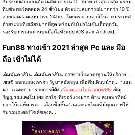
กับระบบฝากถอนอัตโนมัติ ภายใน 10 วินาที เร็วสุดไวสุด พร้อม
ทีมซัพพอร์ตตลอด 24 ชั่วโมง ด้วยประสบการณ์มากกว่า 10 ปี
ถ่ายถอดสอดแบบ Live 24hrs. โดยตรงจากคาสิโนต่างประเทศ
ด้วยระบบที่เสถียรมากที่สุด พร้อมกับโปรโมชั่นเด็ดทุกวัน
รองรับการเล่นผ่านบนมือถือทั้งแบบ iOS และ Android.
Fun88 ทางเข้า 2021 ล่าสุด Pc และ มือ
ถือ เข้าไม่ได้
เดิมพันคาสิโน เดิมพันคาสิโน bet911เว็บมาตรฐานให้บริการ …
เชลซี ออกแถลงเจรจา รัฐบาลอังกฤษ เพื่อทีมเดินหน้าต… “แอน
นา” แจงดราม่ารายการผีดัง
สล็อตออนไลน์ snow98
เชิญ
วิญญาณแตงโม เผย ตกใจ-ทีเซอร์แรงมาก ด้าน หมอพรทิพย์
บอกใบ้จุดที่ควรต… เลือกซื้อชิ้นส่วนและอะไหล่ที่มีคุณภาพให้
กับรถมอเตอร์ไซค์ของค…