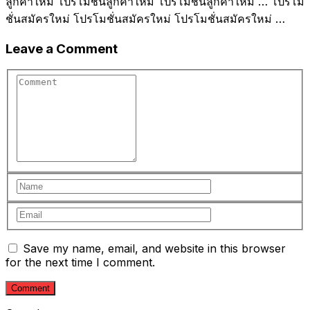
ลูกค้าใหม่ โปรโมชั่นลูกค้าใหม่ โปรโมชั่นลูกค้าใหม่ … โปรโม
ชั่นสมัครใหม่ โปรโมชั่นสมัครใหม่ โปรโมชั่นสมัครใหม่ …
Leave a Comment
Save my name, email, and website in this browser
for the next time I comment.