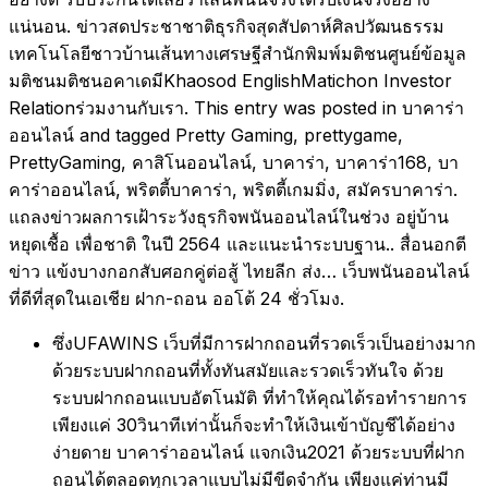
แน่นอน. ข่าวสดประชาชาติธุรกิจสุดสัปดาห์ศิลปวัฒนธรรม
เทคโนโลยีชาวบ้านเส้นทางเศรษฐีสำนักพิมพ์มติชนศูนย์ข้อมูล
มติชนมติชนอคาเดมีKhaosod EnglishMatichon Investor
Relationร่วมงานกับเรา.
This entry was posted in บาคาร่า
ออนไลน์ and tagged Pretty Gaming, prettygame,
PrettyGaming, คาสิโนออนไลน์, บาคาร่า, บาคาร่า168, บา
คาร่าออนไลน์, พริตตี้บาคาร่า, พริตตี้เกมมิ่ง, สมัครบาคาร่า.
แถลงข่าวผลการเฝ้าระวังธุรกิจพนันออนไลน์ในช่วง อยู่บ้าน
หยุดเชื้อ เพื่อชาติ ในปี 2564 และแนะนำระบบฐาน.. สื่อนอกตี
ข่าว แข้งบางกอกสับศอกคู่ต่อสู้ ไทยลีก ส่ง… เว็บพนันออนไลน์
ที่ดีที่สุดในเอเชีย ฝาก-ถอน ออโต้ 24 ชั่วโมง.
ซึ่งUFAWINS เว็บที่มีการฝากถอนที่รวดเร็วเป็นอย่างมาก
ด้วยระบบฝากถอนที่ทั้งทันสมัยและรวดเร็วทันใจ ด้วย
ระบบฝากถอนแบบอัตโนมัติ ที่ทำให้คุณได้รอทำรายการ
เพียงแค่ 30วินาทีเท่านั้นก็จะทำให้เงินเข้าบัญชีได้อย่าง
ง่ายดาย บาคาร่าออนไลน์ แจกเงิน2021 ด้วยระบบที่ฝาก
ถอนได้ตลอดทุกเวลาแบบไม่มีขีดจำกัน เพียงแค่ท่านมี