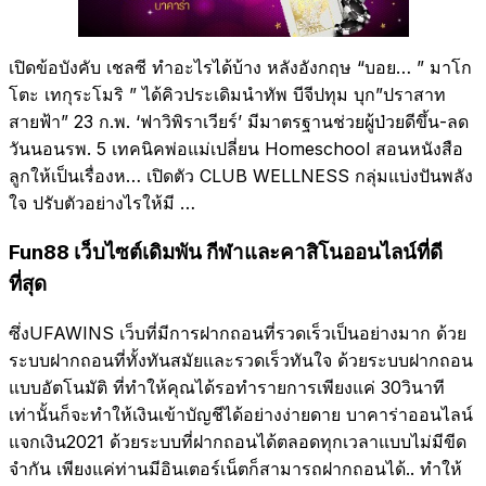
เปิดข้อบังคับ เชลซี ทำอะไรได้บ้าง หลังอังกฤษ “บอย… ” มาโก
โตะ เทกุระโมริ ” ได้คิวประเดิมนำทัพ บีจีปทุม บุก”ปราสาท
สายฟ้า” 23 ก.พ. ‘ฟาวิพิราเวียร์’ มีมาตรฐานช่วยผู้ป่วยดีขึ้น-ลด
วันนอนรพ. 5 เทคนิคพ่อแม่เปลี่ยน Homeschool สอนหนังสือ
ลูกให้เป็นเรื่องห… เปิดตัว CLUB WELLNESS กลุ่มแบ่งปันพลัง
ใจ ปรับตัวอย่างไรให้มี …
Fun88 เว็บไซต์เดิมพัน กีฬาและคาสิโนออนไลน์ที่ดี
ที่สุด
ซึ่งUFAWINS เว็บที่มีการฝากถอนที่รวดเร็วเป็นอย่างมาก ด้วย
ระบบฝากถอนที่ทั้งทันสมัยและรวดเร็วทันใจ ด้วยระบบฝากถอน
แบบอัตโนมัติ ที่ทำให้คุณได้รอทำรายการเพียงแค่ 30วินาที
เท่านั้นก็จะทำให้เงินเข้าบัญชีได้อย่างง่ายดาย บาคาร่าออนไลน์
แจกเงิน2021 ด้วยระบบที่ฝากถอนได้ตลอดทุกเวลาแบบไม่มีขีด
จำกัน เพียงแค่ท่านมีอินเตอร์เน็ตก็สามารถฝากถอนได้.. ทำให้