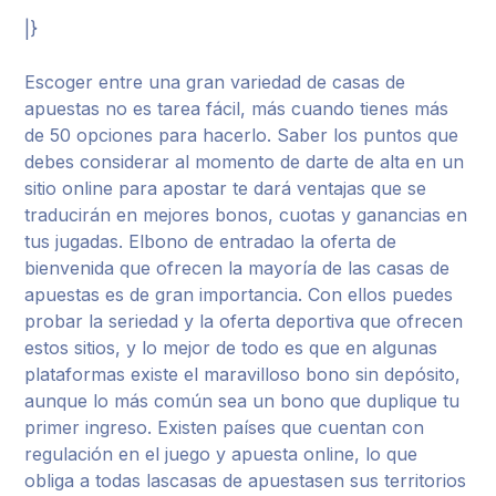
|}
Escoger entre una gran variedad de casas de
apuestas no es tarea fácil, más cuando tienes más
de 50 opciones para hacerlo. Saber los puntos que
debes considerar al momento de darte de alta en un
sitio online para apostar te dará ventajas que se
traducirán en mejores bonos, cuotas y ganancias en
tus jugadas. Elbono de entradao la oferta de
bienvenida que ofrecen la mayoría de las casas de
apuestas es de gran importancia. Con ellos puedes
probar la seriedad y la oferta deportiva que ofrecen
estos sitios, y lo mejor de todo es que en algunas
plataformas existe el maravilloso bono sin depósito,
aunque lo más común sea un bono que duplique tu
primer ingreso. Existen países que cuentan con
regulación en el juego y apuesta online, lo que
obliga a todas lascasas de apuestasen sus territorios