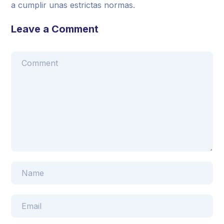
a cumplir unas estrictas normas.
Leave a Comment