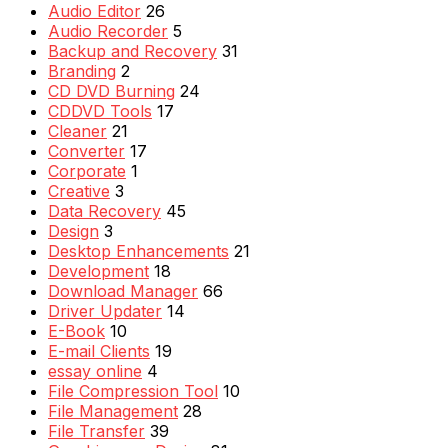
Audio Editor
26
Audio Recorder
5
Backup and Recovery
31
Branding
2
CD DVD Burning
24
CDDVD Tools
17
Cleaner
21
Converter
17
Corporate
1
Creative
3
Data Recovery
45
Design
3
Desktop Enhancements
21
Development
18
Download Manager
66
Driver Updater
14
E-Book
10
E-mail Clients
19
essay online
4
File Compression Tool
10
File Management
28
File Transfer
39