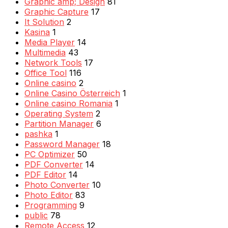
Graphic amp; Design
81
Graphic Capture
17
It Solution
2
Kasina
1
Media Player
14
Multimedia
43
Network Tools
17
Office Tool
116
Online casino
2
Online Casino Österreich
1
Online casino Romania
1
Operating System
2
Partition Manager
6
pashka
1
Password Manager
18
PC Optimizer
50
PDF Converter
14
PDF Editor
14
Photo Converter
10
Photo Editor
83
Programming
9
public
78
Remote Access
12