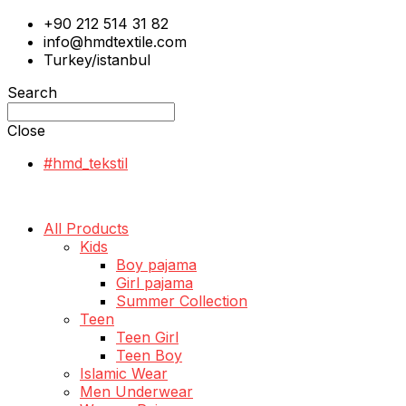
+90 212 514 31 82
info@hmdtextile.com
Turkey/istanbul
Search
Close
#hmd_tekstil
All Products
Kids
Boy pajama
Girl pajama
Summer Collection
Teen
Teen Girl
Teen Boy
Islamic Wear
Men Underwear