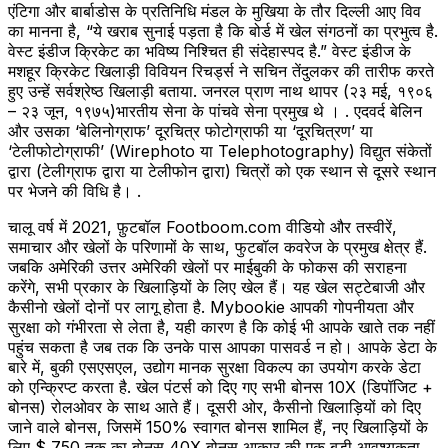
एंटिगा और बार्बाडोस के प्रतिनिधि मंडल के मुखिया के तौर दिल्ली आए विव
का मानना है, “ये खराब सुनाई पड़ता है कि बोर्ड में खेल संगठनों का प्रभुत्व है.
वेस्ट इंडीज क्रिकेट का भविष्य निश्चित ही संदेहास्पद है.” वेस्ट इंडीज के
मशहूर क्रिकेट खिलाड़ी विवियन रिचर्ड्स ने सचिन तेंदुलकर की तारीफ करते
हुए उन्हें सर्वश्रेष्ठ खिलाड़ी बताया. जनरल प्राण नाथ थापर (२३ मई, १९०६
– २३ जून, १९७५)भारतीय सेना के पांचवे सेना प्रमुख थे । . एदवर्द बेलिन
और उसका ‘बेलिनोग्राफ’ दूरचित्र फोटोग्राफी या ‘दूरचित्रण’ या
‘टेलीफोटोग्राफी’ (Wirephoto या Telephotography) विद्युत संकेतों
द्वारा (टेलीग्राफ द्वारा या टेलीफोन द्वारा) चित्रों को एक स्थान से दूसरे स्थान
पर भेजने की विधि है। .
चालू वर्ष में 2021, फ़ुटबॉल Footboom.com वीडियो और तस्वीरें,
समाचार और खेलों के परिणामों के साथ, फुटबॉल कवरेज के प्रमुख क्षेत्र हैं.
जबकि अमेरिकी उत्तर अमेरिकी खेलों पर माईबुकी के फोकस की सराहना
करेंगे, सभी प्रकार के खिलाड़ियों के लिए खेल हैं। यह खेल सट्टेबाजी और
कैसीनो खेलों दोनों पर लागू होता है. Mybookie आपकी गोपनीयता और
सुरक्षा को गंभीरता से लेता है, यही कारण है कि कोई भी आपके खाते तक नहीं
पहुंच सकता है जब तक कि उनके पास आपका पासवर्ड न हो। आपके डेटा के
बारे में, बुकी एसएसएल, उद्योग मानक सुरक्षा विकल्प का उपयोग करके डेटा
को एन्क्रिप्ट करता है. खेल पंटर्स को दिए गए सभी बोनस 10X (डिपॉजिट +
बोनस) रोलओवर के साथ आते हैं। दूसरी ओर, कैसीनो खिलाड़ियों को दिए
जाने वाले बोनस, जिसमें 150% स्वागत बोनस शामिल हैं, नए खिलाड़ियों के
लिए $ 750 तक का बोनस 40X बोनस आकार की एक बड़ी आवश्यकता