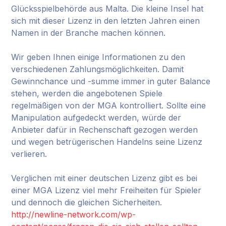
Glücksspielbehörde aus Malta. Die kleine Insel hat
sich mit dieser Lizenz in den letzten Jahren einen
Namen in der Branche machen können.
Wir geben Ihnen einige Informationen zu den
verschiedenen Zahlungsmöglichkeiten. Damit
Gewinnchance und -summe immer in guter Balance
stehen, werden die angebotenen Spiele
regelmäßigen von der MGA kontrolliert. Sollte eine
Manipulation aufgedeckt werden, würde der
Anbieter dafür in Rechenschaft gezogen werden
und wegen betrügerischen Handelns seine Lizenz
verlieren.
Verglichen mit einer deutschen Lizenz gibt es bei
einer MGA Lizenz viel mehr Freiheiten für Spieler
und dennoch die gleichen Sicherheiten.
http://newline-network.com/wp-