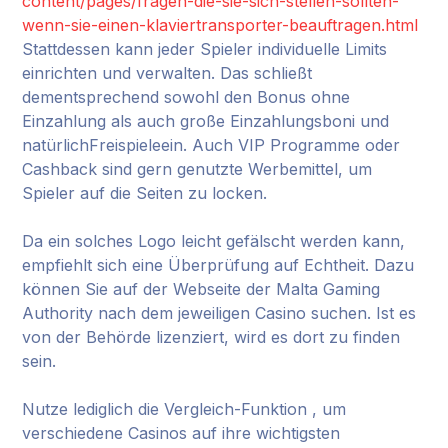
content/pages/fragen-die-sie-sich-stellen-sollten-
wenn-sie-einen-klaviertransporter-beauftragen.html
Stattdessen kann jeder Spieler individuelle Limits
einrichten und verwalten. Das schließt
dementsprechend sowohl den Bonus ohne
Einzahlung als auch große Einzahlungsboni und
natürlichFreispieleein. Auch VIP Programme oder
Cashback sind gern genutzte Werbemittel, um
Spieler auf die Seiten zu locken.
Da ein solches Logo leicht gefälscht werden kann,
empfiehlt sich eine Überprüfung auf Echtheit. Dazu
können Sie auf der Webseite der Malta Gaming
Authority nach dem jeweiligen Casino suchen. Ist es
von der Behörde lizenziert, wird es dort zu finden
sein.
Nutze lediglich die Vergleich-Funktion , um
verschiedene Casinos auf ihre wichtigsten