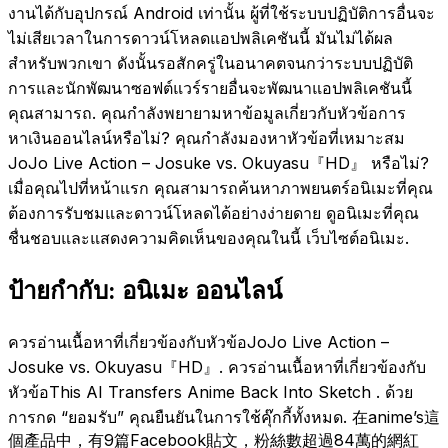
งานได้กับอุปกรณ์ Android เท่านั้น ผู้ที่ใช้ระบบปฏิบัติการอื่นจะ
ไม่เสียเวลาในการดาวน์โหลดแอปพลิเคชันนี้ มันไม่ได้ผล
สำหรับพวกเขา ดังนั้นรอสักครู่ในอนาคตจนกว่าระบบปฏิบัติ
การและนักพัฒนาซอฟต์แวร์รายอื่นจะพัฒนาแอปพลิเคชันนี้
คุณสามารถ. คุณกำลังพยายามหาข้อมูลเกี่ยวกับหัวข้อการ
หาเงินออนไลน์หรือไม่? คุณกำลังมองหาหัวข้อที่เหมาะสม
JoJo Live Action – Josuke vs. Okuyasu『HD』 หรือไม่?
เมื่อคุณไปที่หน้าแรก คุณสามารถค้นหาภาพยนตร์อนิเมะที่คุณ
ต้องการรับชมและดาวน์โหลดได้อย่างง่ายดาย ดูอนิเมะที่คุณ
ชื่นชอบและแสดงความคิดเห็นของคุณในนี้ เว็บไซต์อนิเมะ.
ป้ายกำกับ: อนิเมะ ออนไลน์
ควรอ่านเนื้อหาที่เกี่ยวข้องกับหัวข้อJoJo Live Action –
Josuke vs. Okuyasu『HD』. ควรอ่านเนื้อหาที่เกี่ยวข้องกับ
หัวข้อThis AI Transfers Anime Back Into Sketch . ด้วย
การกด “ยอมรับ” คุณยืนยันในการใช้คุ๊กกี้ทั้งหมด. 在anime’s這
個產品中，有9篇Facebook貼文，粉絲數超過84萬的網紅