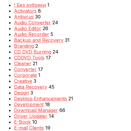
! Без рубрики
1
Activators
8
Antivirus
30
Audio Converter
24
Audio Editor
26
Audio Recorder
5
Backup and Recovery
31
Branding
2
CD DVD Burning
24
CDDVD Tools
17
Cleaner
21
Converter
17
Corporate
1
Creative
3
Data Recovery
45
Design
3
Desktop Enhancements
21
Development
18
Download Manager
66
Driver Updater
14
E-Book
10
E-mail Clients
19