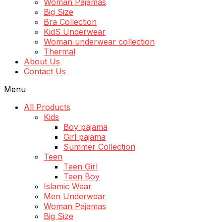
Woman Pajamas
Big Size
Bra Collection
KidS Underwear
Woman underwear collection
Thermal
About Us
Contact Us
Menu
All Products
Kids
Boy pajama
Girl pajama
Summer Collection
Teen
Teen Girl
Teen Boy
Islamic Wear
Men Underwear
Woman Pajamas
Big Size