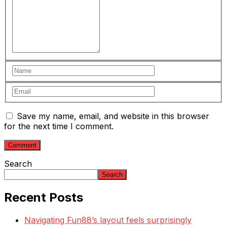
Save my name, email, and website in this browser
for the next time I comment.
Search
Search
Recent Posts
Navigating Fun88’s layout feels surprisingly