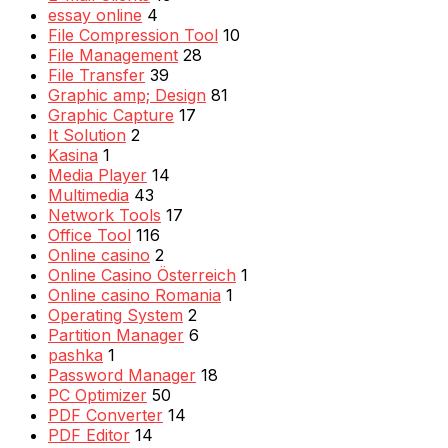
essay online
4
File Compression Tool
10
File Management
28
File Transfer
39
Graphic amp; Design
81
Graphic Capture
17
It Solution
2
Kasina
1
Media Player
14
Multimedia
43
Network Tools
17
Office Tool
116
Online casino
2
Online Casino Österreich
1
Online casino Romania
1
Operating System
2
Partition Manager
6
pashka
1
Password Manager
18
PC Optimizer
50
PDF Converter
14
PDF Editor
14