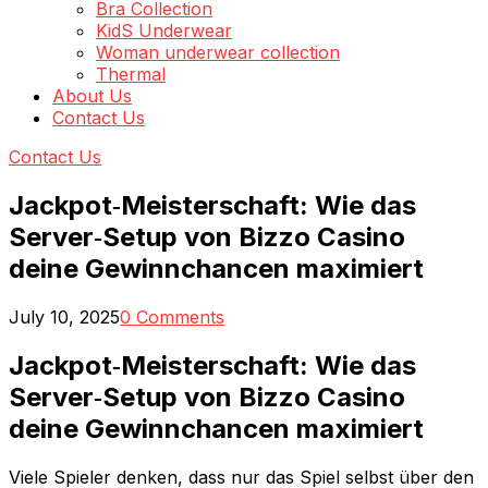
Bra Collection
KidS Underwear
Woman underwear collection
Thermal
About Us
Contact Us
Contact Us
Jackpot‑Meisterschaft: Wie das
Server‑Setup von Bizzo Casino
deine Gewinnchancen maximiert
July 10, 2025
0 Comments
Jackpot‑Meisterschaft: Wie das
Server‑Setup von Bizzo Casino
deine Gewinnchancen maximiert
Viele Spieler denken, dass nur das Spiel selbst über den