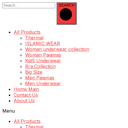
SEARCH
All Products
Thermal
ISLAMIC WEAR
Woman underwear collection
Woman Pajamas
KidS Underwear
Bra Collection
Big Size
Men Pajamas
Men Underwear
Home Main
Contact Us
About Us
Menu
All Products
Thermal