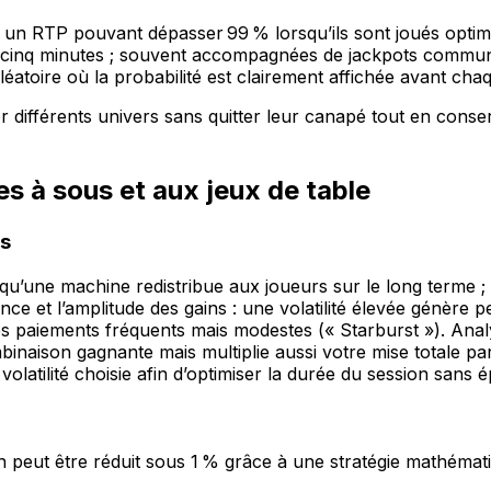
t un RTP pouvant dépasser 99 % lorsqu’ils sont joués opti
 les cinq minutes ; souvent accompagnées de jackpots commun
éatoire où la probabilité est clairement affichée avant cha
 différents univers sans quitter leur canapé tout en conserva
es à sous et aux jeux de table
es
’une machine redistribue aux joueurs sur le long terme ; p
ce et l’amplitude des gains : une volatilité élevée génère p
 des paiements fréquents mais modestes (« Starburst »). Ana
binaison gagnante mais multiplie aussi votre mise totale p
volatilité choisie afin d’optimiser la durée du session sans
n peut être réduit sous 1 % grâce à une stratégie mathémati