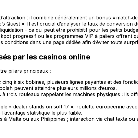
attraction : il combine généralement un bonus « match‑depo
’s Quest ». Il est crucial d’analyser le taux de conversio
 liquidation – ce qui peut être prohibitif pour les petits bu
ckpot progressif ou les programmes VIP à paliers offrent qu
es conditions dans une page dédiée afin d’éviter toute surpr
sés par les casinos online
e piliers principaux :
 cinq à six bobines, plusieurs lignes payantes et des fonct
oolah peuvent atteindre plusieurs millions d’euros.
s à trois rouleaux rappelant les machines physiques ; ils o
le « dealer stands on soft 17 », roulette européenne avec 
avantage statistique le plus faible.
s à Malte ou aux Philippines ; interaction via chat texte ou