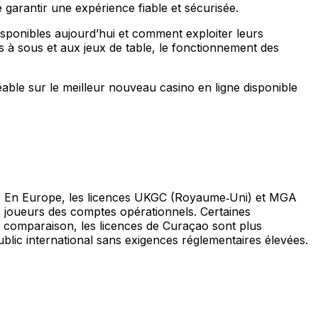
 garantir une expérience fiable et sécurisée.
isponibles aujourd’hui et comment exploiter leurs
 à sous et aux jeux de table, le fonctionnement des
éable sur le meilleur nouveau casino en ligne disponible
nue. En Europe, les licences UKGC (Royaume‑Uni) et MGA
des joueurs des comptes opérationnels. Certaines
En comparaison, les licences de Curaçao sont plus
public international sans exigences réglementaires élevées.