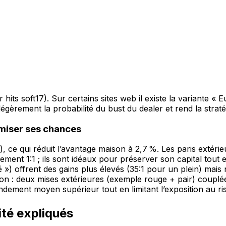
r hits soft17). Sur certains sites web il existe la variante 
 légèrement la probabilité du bust du dealer et rend la stra
timiser ses chances
), ce qui réduit l’avantage maison à 2,7 %. Les paris exté
ment 1:1 ; ils sont idéaux pour préserver son capital tout
rré ») offrent des gains plus élevés (35:1 pour un plein) ma
n : deux mises extérieures (exemple rouge + pair) couplées
ndement moyen supérieur tout en limitant l’exposition au ris
ité expliqués