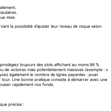
malement.
autaires.
que mise.
nt la possibilité d’ajuster leur niveau de risque selon
rivilégiez toujours des slots affichant au moins 96 %
eu de victoires mais potentiellement massives (exemple : «
lysez également le nombre de lignes payantes : jouer
ar tour. Une bonne pratique consiste à démarrer avec une
 épuiser rapidement vos fonds.
que précise :