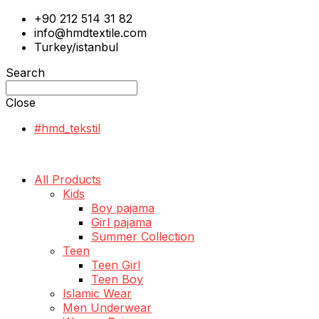
+90 212 514 31 82
info@hmdtextile.com
Turkey/istanbul
Search
Close
#hmd_tekstil
All Products
Kids
Boy pajama
Girl pajama
Summer Collection
Teen
Teen Girl
Teen Boy
Islamic Wear
Men Underwear