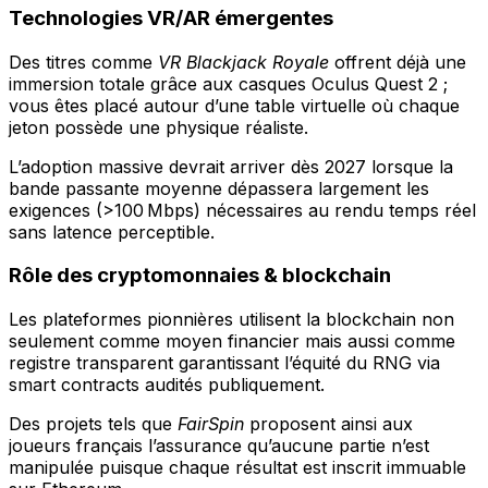
Technologies VR/AR émergentes
Des titres comme
VR Blackjack Royale
offrent déjà une
immersion totale grâce aux casques Oculus Quest 2 ;
vous êtes placé autour d’une table virtuelle où chaque
jeton possède une physique réaliste.
L’adoption massive devrait arriver dès 2027 lorsque la
bande passante moyenne dépassera largement les
exigences (>100 Mbps) nécessaires au rendu temps réel
sans latence perceptible.
Rôle des cryptomonnaies & blockchain
Les plateformes pionnières utilisent la blockchain non
seulement comme moyen financier mais aussi comme
registre transparent garantissant l’équité du RNG via
smart contracts audités publiquement.
Des projets tels que
FairSpin
proposent ainsi aux
joueurs français l’assurance qu’aucune partie n’est
manipulée puisque chaque résultat est inscrit immuable