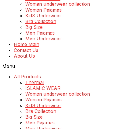
Woman underwear collection
Woman Pajamas
KidS Underwear
Bra Collection
Big Size
Men Pajamas
Men Underwear
Home Main
Contact Us
About Us
Menu
All Products
Thermal
ISLAMIC WEAR
Woman underwear collection
Woman Pajamas
KidS Underwear
Bra Collection
Big Size
Men Pajamas
Men Underwear