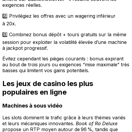
exigences réelles.
2️⃣ Privilégiez les offres avec un wagering inférieur
à 20x.
3️⃣ Combinez bonus dépôt + tours gratuits sur la même
session pour exploiter la volatilité élevée d’une machine
à jackpot progressif.
Évitez cependant les pièges courants : bonus expirant
au bout de trois jours ou exigences “mise maximale” très
basses qui limitent vos gains potentiels.
Les jeux de casino les plus
populaires en ligne
Machines à sous vidéo
Les slots dominent le trafic grâce à leurs thèmes variés
et leurs mécaniques innovantes.
Book of Ra Deluxe
propose un RTP moyen autour de 96 %, tandis que