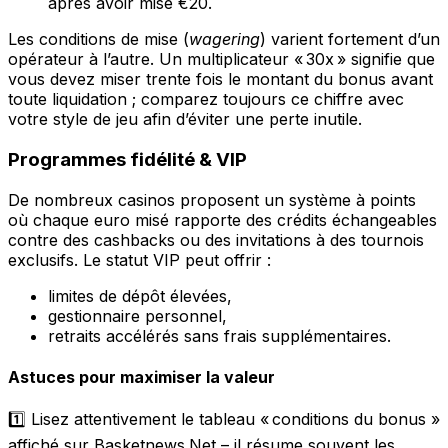
après avoir misé €20.
Les conditions de mise (
wagering
) varient fortement d’un
opérateur à l’autre. Un multiplicateur « 30x » signifie que
vous devez miser trente fois le montant du bonus avant
toute liquidation ; comparez toujours ce chiffre avec
votre style de jeu afin d’éviter une perte inutile.
Programmes fidélité & VIP
De nombreux casinos proposent un système à points
où chaque euro misé rapporte des crédits échangeables
contre des cashbacks ou des invitations à des tournois
exclusifs. Le statut VIP peut offrir :
limites de dépôt élevées,
gestionnaire personnel,
retraits accélérés sans frais supplémentaires.
Astuces pour maximiser la valeur
1️⃣ Lisez attentivement le tableau « conditions du bonus »
affiché sur Basketnews.Net – il résume souvent les