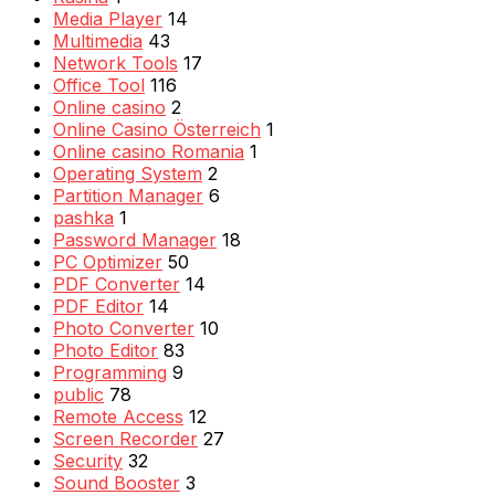
Media Player
14
Multimedia
43
Network Tools
17
Office Tool
116
Online casino
2
Online Casino Österreich
1
Online casino Romania
1
Operating System
2
Partition Manager
6
pashka
1
Password Manager
18
PC Optimizer
50
PDF Converter
14
PDF Editor
14
Photo Converter
10
Photo Editor
83
Programming
9
public
78
Remote Access
12
Screen Recorder
27
Security
32
Sound Booster
3