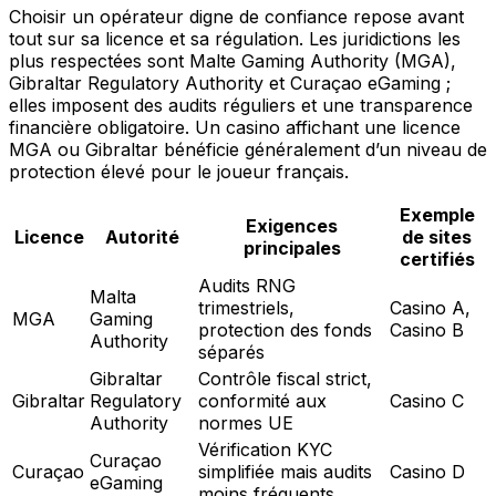
Choisir un opérateur digne de confiance repose avant
tout sur sa licence et sa régulation. Les juridictions les
plus respectées sont Malte Gaming Authority (MGA),
Gibraltar Regulatory Authority et Curaçao eGaming ;
elles imposent des audits réguliers et une transparence
financière obligatoire. Un casino affichant une licence
MGA ou Gibraltar bénéficie généralement d’un niveau de
protection élevé pour le joueur français.
Exemple
Exigences
Licence
Autorité
de sites
principales
certifiés
Audits RNG
Malta
trimestriels,
Casino A,
MGA
Gaming
protection des fonds
Casino B
Authority
séparés
Gibraltar
Contrôle fiscal strict,
Gibraltar
Regulatory
conformité aux
Casino C
Authority
normes UE
Vérification KYC
Curaçao
Curaçao
simplifiée mais audits
Casino D
eGaming
moins fréquents