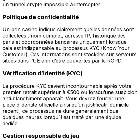
un tunnel crypté impossible à intercepter.
Politique de confidentialité
Un bon casino indique clairement quelles données sont
collectées : nom complet, adresse IP, historique des
paris et coordonnées bancaires uniquement lorsque
cela est indispensable au processus KYC (Know Your
Customer). Ces informations sont stockées sur serveurs
situés dans l’UE afin d’être couvertes par le RGPD.
Vérification d’identité (KYC)
La procédure KYC devient incontournable après votre
premier retrait supérieur à €500 ou lorsqu’une suspicion
anti‑blanchiment apparaît. Vous devrez fournir une
pièce d’identité officielle ainsi qu’un justificatif domicile
récent ; ce processus ne dure généralement que
quelques heures lorsqu’il est traité par une équipe
dédiée.
Gestion responsable du jeu