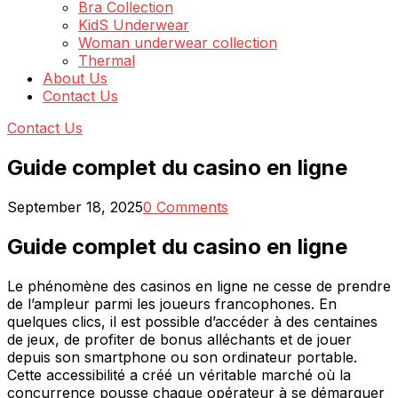
Bra Collection
KidS Underwear
Woman underwear collection
Thermal
About Us
Contact Us
Contact Us
Guide complet du casino en ligne
September 18, 2025
0 Comments
Guide complet du casino en ligne
Le phénomène des casinos en ligne ne cesse de prendre
de l’ampleur parmi les joueurs francophones. En
quelques clics, il est possible d’accéder à des centaines
de jeux, de profiter de bonus alléchants et de jouer
depuis son smartphone ou son ordinateur portable.
Cette accessibilité a créé un véritable marché où la
concurrence pousse chaque opérateur à se démarquer