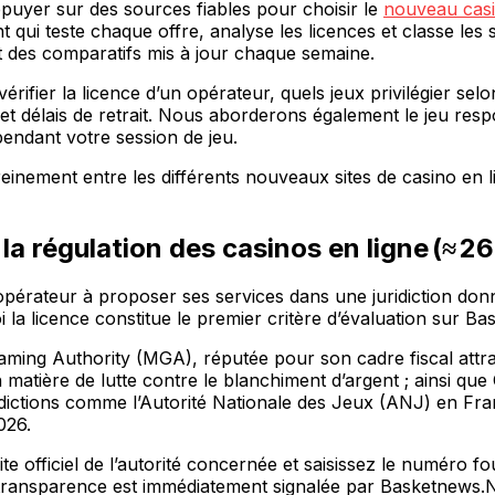
appuyer sur des sources fiables pour choisir le
nouveau casi
ui teste chaque offre, analyse les licences et classe les 
et des comparatifs mis à jour chaque semaine.
ier la licence d’un opérateur, quels jeux privilégier selon
 délais de retrait. Nous aborderons également le jeu resp
endant votre session de jeu.
reinement entre les différents nouveaux sites de casino en
 la régulation des casinos en ligne (≈ 2
 opérateur à proposer ses services dans une juridiction don
 la licence constitue le premier critère d’évaluation sur B
Gaming Authority (MGA), réputée pour son cadre fiscal attra
atière de lutte contre le blanchiment d’argent ; ainsi que
idictions comme l’Autorité Nationale des Jeux (ANJ) en Fr
026.
site officiel de l’autorité concernée et saisissez le numéro f
tte transparence est immédiatement signalée par Basketnews