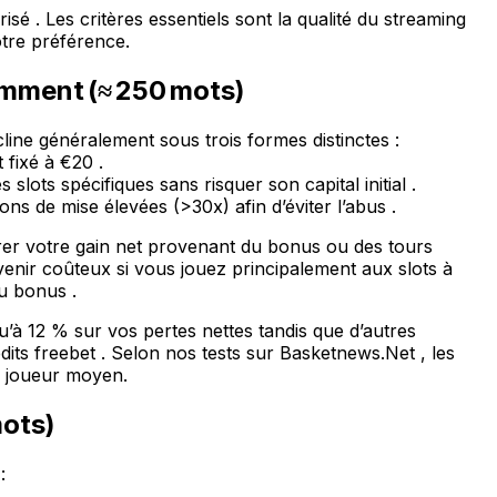
sé . Les critères essentiels sont la qualité du streaming
otre préférence.
emment (≈ 250 mots)
ine généralement sous trois formes distinctes :
fixé à €20 .
slots spécifiques sans risquer son capital initial .
ons de mise élevées (>30x) afin d’éviter l’abus .
irer votre gain net provenant du bonus ou des tours
enir coûteux si vous jouez principalement aux slots à
du bonus .
u’à 12 % sur vos pertes nettes tandis que d’autres
ts freebet . Selon nos tests sur Basketnews.Net , les
e joueur moyen.
mots)
: