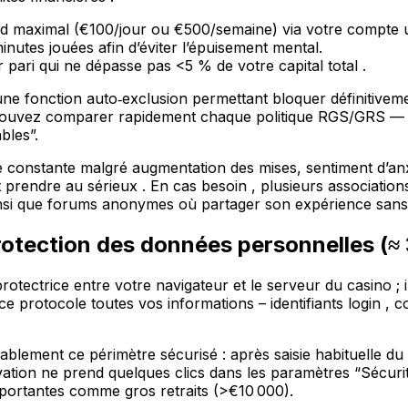
d maximal (€100/jour ou €500/semaine) via votre compte ut
inutes jouées afin d’éviter l’épuisement mental.
ari qui ne dépasse pas <5 % de votre capital total .
une fonction auto‑exclusion permettant bloquer définitive
pouvez comparer rapidement chaque politique RGS/GRS — c
bles”.
te constante malgré augmentation des mises, sentiment d’a
t prendre au sérieux . En cas besoin , plusieurs association
insi que forums anonymes où partager son expérience sans
protection des données personnelles (≈
tectrice entre votre navigateur et le serveur du casino ; i
 ce protocole toutes vos informations – identifiants login ,
érablement ce périmètre sécurisé : après saisie habituelle
tivation ne prend quelques clics dans les paramètres “Sécur
mportantes comme gros retraits (>€10 000).