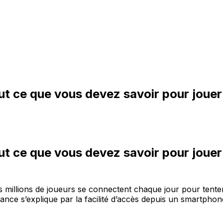
ut ce que vous devez savoir pour jouer
ut ce que vous devez savoir pour jouer
s millions de joueurs se connectent chaque jour pour tente
nce s’explique par la facilité d’accès depuis un smartphone, 