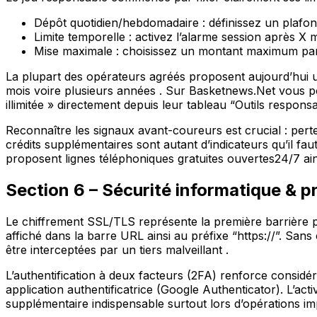
Dépôt quotidien/hebdomadaire : définissez un plafon
Limite temporelle : activez l’alarme session après X m
Mise maximale : choisissez un montant maximum par p
La plupart des opérateurs agréés proposent aujourd’hui 
mois voire plusieurs années . Sur Basketnews.Net vous 
illimitée » directement depuis leur tableau “Outils responsa
Reconnaître les signaux avant-coureurs est crucial : per
crédits supplémentaires sont autant d’indicateurs qu’il fau
proposent lignes téléphoniques gratuites ouvertes24/7 a
Section 6 – Sécurité informatique & 
Le chiffrement SSL/TLS représente la première barrière pro
affiché dans la barre URL ainsi au préfixe “https://”. Sans
être interceptées par un tiers malveillant .
L’authentification à deux facteurs (2FA) renforce consid
application authentificatrice (Google Authenticator). L’ac
supplémentaire indispensable surtout lors d’opérations i