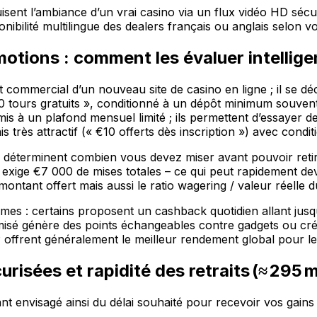
isent l’ambiance d’un vrai casino via un flux vidéo HD sécuri
ponibilité multilingue des dealers français ou anglais selon v
omotions : comment les évaluer intellig
mmercial d’un nouveau site de casino en ligne ; il se décl
tours gratuits », conditionné à un dépôt minimum souvent 
s à un plafond mensuel limité ; ils permettent d’essayer des 
très attractif (« €10 offerts dès inscription ») avec conditi
lles déterminent combien vous devez miser avant pouvoir ret
xige €7 000 de mises totales – ce qui peut rapidement dev
montant offert mais aussi le ratio wagering / valeur réelle 
rmes : certains proposent un cashback quotidien allant jusq
sé génère des points échangeables contre gadgets ou crédi
offrent généralement le meilleur rendement global pour l
risées et rapidité des retraits (≈ 295 
 envisagé ainsi du délai souhaité pour recevoir vos gains 