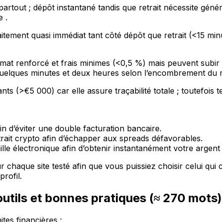
artout ; dépôt instantané tandis que retrait nécessite gén
 .
raitement quasi immédiat tant côté dépôt que retrait (<15 min
at renforcé et frais minimes (<0,5 %) mais peuvent subir
 quelques minutes et deux heures selon l’encombrement du 
ts (>€5 000) car elle assure traçabilité totale ; toutefois
in d’éviter une double facturation bancaire.
rait crypto afin d’échapper aux spreads défavorables.
lle électronique afin d’obtenir instantanément votre argent 
haque site testé afin que vous puissiez choisir celui qui 
rofil.
utils et bonnes pratiques (≈ 270 mots)
tes financières :