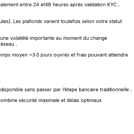
éralement entre 24 et48 heures après validation KYC .
utes). Les plafonds varient toutefois selon votre statut
 une volatilité importante au moment du change
réseau .
 temps moyen =3‑5 jours ouvrés et frais pouvant atteindre
disponible sans passer par l’étape bancaire traditionnelle .
combine sécurité maximale et délais optimaux