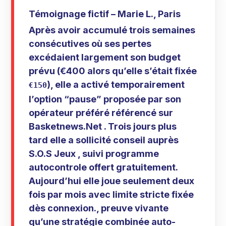
Témoignage fictif – Marie L., Paris
Après avoir accumulé trois semaines
consécutives où ses pertes
excédaient largement son budget
prévu (€400 alors qu’elle s’était fixée
), elle a activé temporairement
€150
l’option “pause” proposée par son
opérateur préféré référencé sur
Basketnews.Net . Trois jours plus
tard elle a sollicité conseil auprès
S.O.S Jeux , suivi programme
autocontrole offert gratuitement.​
Aujourd’hui elle joue seulement deux
fois par mois avec limite stricte fixée
dès connexion., preuve vivante
qu’une stratégie combinée auto-