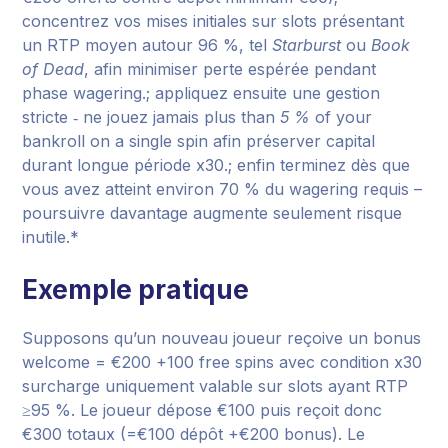
concentrez vos mises initiales sur slots présentant
un RTP moyen autour 96 %, tel
Starburst
ou
Book
of Dead
, afin minimiser perte espérée pendant
phase wagering.; appliquez ensuite une gestion
stricte ‑ ne jouez jamais plus than
5 %
of your
bankroll on a single spin afin préserver capital
durant longue période x30.; enfin terminez dès que
vous avez atteint environ 70 % du wagering requis –
poursuivre davantage augmente seulement risque
inutile.*
Exemple pratique
Supposons qu’un nouveau joueur reçoive un bonus
welcome = €200 +100 free spins avec condition x30
surcharge uniquement valable sur slots ayant RTP
≥95 %. Le joueur dépose €100 puis reçoit donc
€300 totaux (=€100 dépôt +€200 bonus). Le