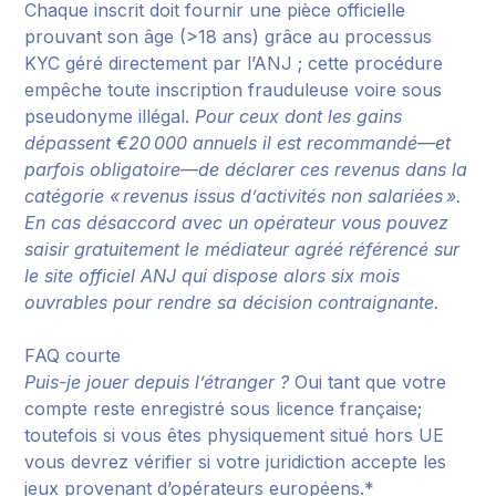
Chaque inscrit doit fournir une pièce officielle
prouvant son âge (>18 ans) grâce au processus
KYC géré directement par l’ANJ ; cette procédure
empêche toute inscription frauduleuse voire sous
pseudonyme illégal.
Pour ceux dont les gains
dépassent €20 000 annuels il est recommandé—et
parfois obligatoire—de déclarer ces revenus dans la
catégorie « revenus issus d’activités non salariées ».
En cas désaccord avec un opérateur vous pouvez
saisir gratuitement le médiateur agréé référencé sur
le site officiel ANJ qui dispose alors six mois
ouvrables pour rendre sa décision contraignante.
FAQ courte
Puis-je jouer depuis l’étranger ?
Oui tant que votre
compte reste enregistré sous licence française;
toutefois si vous êtes physiquement situé hors UE
vous devrez vérifier si votre juridiction accepte les
jeux provenant d’opérateurs européens.*