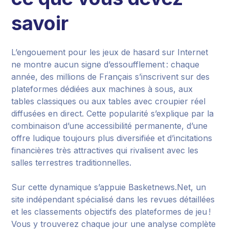
savoir
L’engouement pour les jeux de hasard sur Internet
ne montre aucun signe d’essoufflement : chaque
année, des millions de Français s’inscrivent sur des
plateformes dédiées aux machines à sous, aux
tables classiques ou aux tables avec croupier réel
diffusées en direct. Cette popularité s’explique par la
combinaison d’une accessibilité permanente, d’une
offre ludique toujours plus diversifiée et d’incitations
financières très attractives qui rivalisent avec les
salles terrestres traditionnelles.
Sur cette dynamique s’appuie Basketnews.Net, un
site indépendant spécialisé dans les revues détaillées
et les classements objectifs des plateformes de jeu !
Vous y trouverez chaque jour une analyse complète