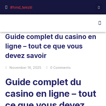
#hmd_tekstil
Guide complet du casino en
ligne – tout ce que vous
devez savoir
November 16, 2025
0 Comments
Guide complet du
casino en ligne – tout
ce que vous devez