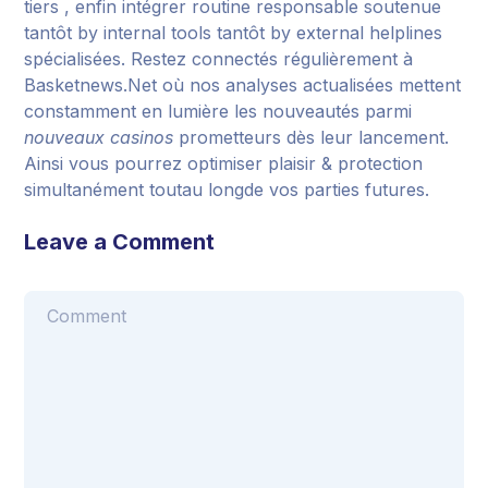
tiers , enfin intégrer routine responsable soutenue
tantôt by internal tools tantôt by external helplines
spécialisées​. Restez connectés régulièrement à
Basketnews.Net où nos analyses actualisées mettent
constamment ​en lumière ​les nouveautés parmi
nouveaux casinos
prometteurs dès leur lancement.​
Ainsi vous pourrez optimiser plaisir & protection
simultanément toutau long​de vos parties futures.​
Leave a Comment