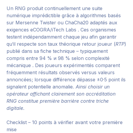
Un RNG produit continuellement une suite
numérique imprédictible grâce à algorithmes basés
sur Mersenne Twister ou ChaCha20 adaptés aux
exigences eCOGRA/iTech Labs . Ces organismes
testent indépendamment chaque jeu afin garantir
qu’il respecte son taux théorique retour joueur (
RTP
)
publié dans sa fiche technique – typiquement
compris entre 94 % и 98 % selon complexité
mécanique . Des joueurs expérimentés comparent
fréquemment résultats observés versus valeurs
annoncées ; lorsque différence dépasse ±0·5 point ils
signalent potentielle anomalie
. Ainsi choisir un
opérateur affichant clairement son accréditation
RNG constitue première barrière contre triche
digitale
.
Checklist – 10 points à vérifier avant votre première
mise