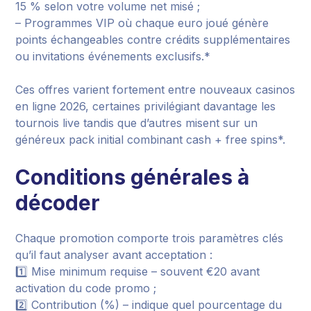
15 % selon votre volume net misé ;
– Programmes VIP où chaque euro joué génère
points échangeables contre crédits supplémentaires
ou invitations événements exclusifs.*
Ces offres varient fortement entre nouveaux casinos
en ligne 2026, certaines privilégiant davantage les
tournois live tandis que d’autres misent sur un
généreux pack initial combinant cash + free spins*.
Conditions générales à
décoder
Chaque promotion comporte trois paramètres clés
qu’il faut analyser avant acceptation :
1️⃣ Mise minimum requise – souvent €20 avant
activation du code promo ;
2️⃣ Contribution (%) – indique quel pourcentage du