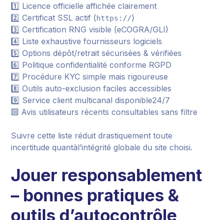
1️⃣ Licence officielle affichée clairement
2️⃣ Certificat SSL actif (
)
https://
3️⃣ Certification RNG visible (eCOGRA/GLI)
4️⃣ Liste exhaustive fournisseurs logiciels
5️⃣ Options dépôt/retrait sécurisées & vérifiées
6️⃣ Politique confidentialité conforme RGPD
7️⃣ Procédure KYC simple mais rigoureuse
8️⃣ Outils auto-exclusion faciles accessibles
9️⃣ Service client multicanal disponible24/7
🔟 Avis utilisateurs récents consultables sans filtre
Suivre cette liste réduit drastiquement toute
incertitude quantàl’intégrité globale du site choisi.
Jouer responsablement
– bonnes pratiques &
outils d’autocontrôle