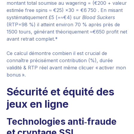
montant total soumise au wagering = (€200 + valeur
estimée free spins ≈ €25) ×30 = €6 750 . En misant
systématiquement £5 (=≈€4) sur
Blood Suckers
(RTP=98 %) il atteint environ 70 % après près de
1500 tours, générant théoriquement ≈€650 profit net
avant retrait complet.*
Ce calcul démontre combien il est crucial de
connaître précisément contribution (%), durée
validité & RTP réel avant même clicuer « activer mon
bonus ».
Sécurité et équité des
jeux en ligne
Technologies anti‑fraude
et cryptage SSL