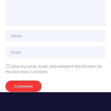
Save my name, email, and website in this browser for
the next time I comment.