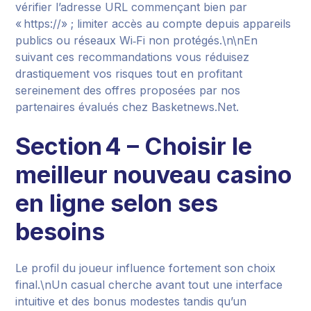
vérifier l’adresse URL commençant bien par
« https://» ; limiter accès au compte depuis appareils
publics ou réseaux Wi‑Fi non protégés.\n\nEn
suivant ces recommandations vous réduisez
drastiquement vos risques tout en profitant
sereinement des offres proposées par nos
partenaires évalués chez Basketnews.Net.
Section 4 – Choisir le
meilleur nouveau casino
en ligne selon ses
besoins
Le profil du joueur influence fortement son choix
final.\nUn casual cherche avant tout une interface
intuitive et des bonus modestes tandis qu’un