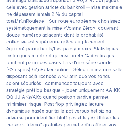
avantage statistique supérieur à +0,5 %. Conjuguez
cela avec gestion stricte du bankroll — mise maximale
ne dépassant jamais 2 % du capital
total.\n\nRoulette Sur roue européenne choisissez
systématiquement la mise «​Voisins Zéro​», couvrant
douze numéros adjacents dont la probabilité
collective est supérieure grâce au placement
équilibré parmi hauts/bas pairs/impairs. Statistiques
historiques montrent qu’environ 45 % des tirages
tombent parmi ces cases lors d’une série courte
(<25 spins).\n\nPoker online Sélectionnez une salle
disposant déjà licencée ANJ afin que vos fonds
soient sécurisés ; commencez toujours avec
stratégie préflop basique ­– jouer uniquement AA‐KK‐
QQ‐JJ‐AKs/AKo quand position tardive permet
minimiser risque. Post‑flop privilégiez lecture
dynamique basée sur taille pot versus bet sizing
adverse pour identifier bluff possible.\n\nUtiliser les
versions “démo” gratuites permet enfin affiner vos