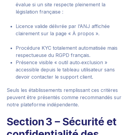
évalue si un site respecte pleinement la
législation française :
Licence valide délivrée par l’ANJ affichée
clairement sur la page « À propos ».
Procédure KYC totalement automatisée mais
respectueuse du RGPD français.
Présence visible « outil auto‑exclusion »
accessible depuis le tableau utilisateur sans
devoir contacter le support client.
Seuls les établissements remplissant ces critères
peuvent être présentés comme recommandés sur
notre plateforme indépendente.
Section 3 – Sécurité et
confidentialité des