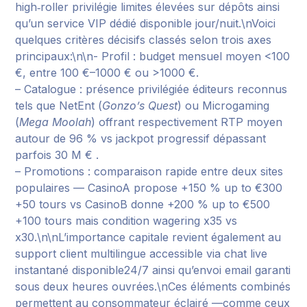
high‑roller privilégie limites élevées sur dépôts ainsi
qu’un service VIP dédié disponible jour/nuit.\nVoici
quelques critères décisifs classés selon trois axes
principaux:\n\n- Profil : budget mensuel moyen <100
€, entre 100 €–1000 € ou >1000 €.
– Catalogue : présence privilégiée éditeurs reconnus
tels que NetEnt (
Gonzo’s Quest
) ou Microgaming
(
Mega Moolah
) offrant respectivement RTP moyen
autour de 96 % vs jackpot progressif dépassant
parfois 30 M € .
– Promotions : comparaison rapide entre deux sites
populaires — CasinoA propose +150 % up to €300
+50 tours vs CasinoB donne +200 % up to €500
+100 tours mais condition wagering x35 vs
x30.\n\nL’importance capitale revient également au
support client multilingue accessible via chat live
instantané disponible24/7 ainsi qu’envoi email garanti
sous deux heures ouvrées.\nCes éléments combinés
permettent au consommateur éclairé —comme ceux