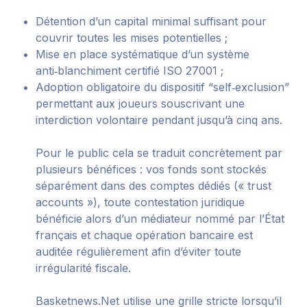
Détention d’un capital minimal suffisant pour
couvrir toutes les mises potentielles ;
Mise en place systématique d’un système
anti‑blanchiment certifié ISO 27001 ;
Adoption obligatoire du dispositif “self‑exclusion”
permettant aux joueurs souscrivant une
interdiction volontaire pendant jusqu’à cinq ans.
Pour le public cela se traduit concrètement par
plusieurs bénéfices : vos fonds sont stockés
séparément dans des comptes dédiés (« trust
accounts »), toute contestation juridique
bénéficie alors d’un médiateur nommé par l’État
français et chaque opération bancaire est
auditée régulièrement afin d’éviter toute
irrégularité fiscale.
Basketnews.Net utilise une grille stricte lorsqu’il