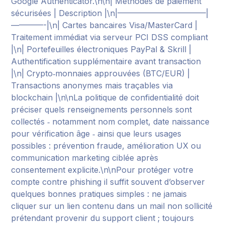
Google Authenticator.\n\n| Méthodes de paiement
sécurisées | Description |\n|———————————|
————-|\n| Cartes bancaires Visa/MasterCard |
Traitement immédiat via serveur PCI DSS compliant
|\n| Portefeuilles électroniques PayPal & Skrill |
Authentification supplémentaire avant transaction
|\n| Crypto‑monnaies approuvées (BTC/EUR) |
Transactions anonymes mais traçables via
blockchain |\n\nLa politique de confidentialité doit
préciser quels renseignements personnels sont
collectés ‑ notamment nom complet, date naissance
pour vérification âge ‑ ainsi que leurs usages
possibles : prévention fraude, amélioration UX ou
communication marketing ciblée après
consentement explicite.\n\nPour protéger votre
compte contre phishing il suffit souvent d’observer
quelques bonnes pratiques simples : ne jamais
cliquer sur un lien contenu dans un mail non sollicité
prétendant provenir du support client ; toujours