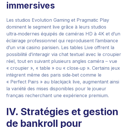
immersives
Les studios Evolution Gaming et Pragmatic Play
dominent le segment live grâce à leurs studios
ultra‑modernes équipés de caméras HD à 4K et d’un
éclairage professionnel qui reproduisent l’ambiance
d’un vrai casino parisien. Les tables Live offrent la
possibilité d’interagir via chat textuel avec le croupier
réel, tout en suivant plusieurs angles caméra – vue
« croupier », « table » ou « close‑up ». Certains jeux
intègrent même des paris side‑bet comme le
« Perfect Pairs » au blackjack live, augmentant ainsi
la variété des mises disponibles pour le joueur
français recherchant une expérience premium.
IV. Stratégies et gestion
de bankroll pour