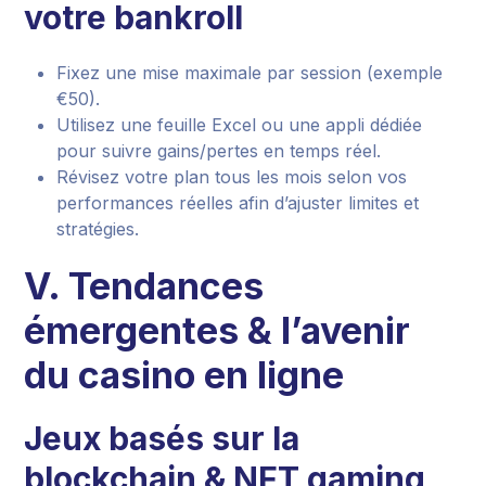
votre bankroll
Fixez une mise maximale par session (exemple
€50).
Utilisez une feuille Excel ou une appli dédiée
pour suivre gains/pertes en temps réel.
Révisez votre plan tous les mois selon vos
performances réelles afin d’ajuster limites et
stratégies.
V. Tendances
émergentes & l’avenir
du casino en ligne
Jeux basés sur la
blockchain & NFT gaming