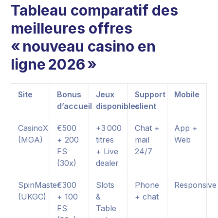
Tableau comparatif des
meilleures offres
« nouveau casino en
ligne 2026 »
Site
Bonus
Jeux
Support
Mobile
d’accueil
disponibles
client
CasinoX
€500
+3 000
Chat +
App +
(MGA)
+ 200
titres
mail
Web
FS
+ Live
24/7
(30x)
dealer
SpinMaster
€300
Slots
Phone
Responsive
(UKGC)
+ 100
&
+ chat
FS
Table