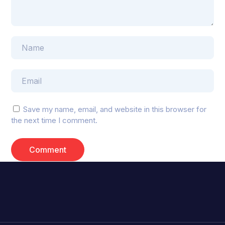
Save my name, email, and website in this browser for
the next time I comment.