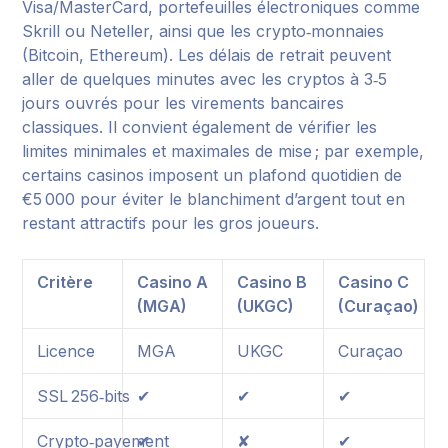
Visa/MasterCard, portefeuilles électroniques comme
Skrill ou Neteller, ainsi que les crypto‑monnaies
(Bitcoin, Ethereum). Les délais de retrait peuvent
aller de quelques minutes avec les cryptos à 3‑5
jours ouvrés pour les virements bancaires
classiques. Il convient également de vérifier les
limites minimales et maximales de mise ; par exemple,
certains casinos imposent un plafond quotidien de
€5 000 pour éviter le blanchiment d’argent tout en
restant attractifs pour les gros joueurs.
Critère
Casino A
Casino B
Casino C
(MGA)
(UKGC)
(Curaçao)
Licence
MGA
UKGC
Curaçao
SSL 256‑bits
✔︎
✔︎
✔︎
Crypto‑payement
✔︎
✘
✔︎