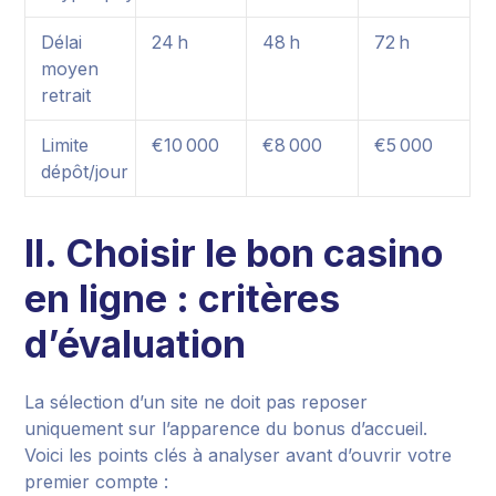
Délai
24 h
48 h
72 h
moyen
retrait
Limite
€10 000
€8 000
€5 000
dépôt/jour
II. Choisir le bon casino
en ligne : critères
d’évaluation
La sélection d’un site ne doit pas reposer
uniquement sur l’apparence du bonus d’accueil.
Voici les points clés à analyser avant d’ouvrir votre
premier compte :