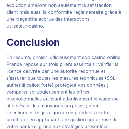
évolution améliore non seulement la satisfaction
client mais aussi la conformité réglementaire grâce à
une traçabilité accrue des interactions
utilisateur‑casino.
Conclusion
En résumé, choisir judicieusement son casino online
France repose sur trois piliers essentiels : vérifier la
licence délivrée par une autorité reconnue et
s’assurer que toutes les mesures techniques (SSL,
authentification forte) protègent vos données ;
comparer scrupuleusement les offres
promotionnelles en lisant attentivement le wagering
afin d’éviter les mauvaises surprises ; enfin
sélectionner les jeux qui correspondent à votre
profil tout en appliquant une gestion rigoureuse de
votre bankroll grâce aux stratégies présentées