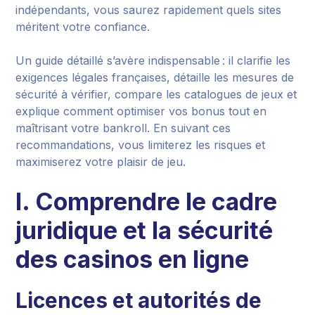
indépendants, vous saurez rapidement quels sites
méritent votre confiance.
Un guide détaillé s’avère indispensable : il clarifie les
exigences légales françaises, détaille les mesures de
sécurité à vérifier, compare les catalogues de jeux et
explique comment optimiser vos bonus tout en
maîtrisant votre bankroll. En suivant ces
recommandations, vous limiterez les risques et
maximiserez votre plaisir de jeu.
I. Comprendre le cadre
juridique et la sécurité
des casinos en ligne
Licences et autorités de