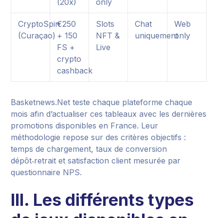
(20x)
only
CryptoSpin
€250
Slots
Chat
Web
(Curaçao)
+ 150
NFT &
uniquement
only
FS +
Live
crypto
cashback
Basketnews.Net teste chaque plateforme chaque
mois afin d’actualiser ces tableaux avec les dernières
promotions disponibles en France. Leur
méthodologie repose sur des critères objectifs :
temps de chargement, taux de conversion
dépôt‑retrait et satisfaction client mesurée par
questionnaire NPS.
III. Les différents types