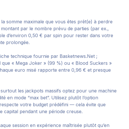
le la somme maximale que vous êtes prêt(e) à perdre
e montant par le nombre prévu de parties (par ex.,
le d’environ 0,50 € par spin pour rester dans votre
te prolongée.
 fiche technique fournie par Basketnews.Net ;
 tel que « Mega Joker » (99 %) ou « Blood Suckers »
haque euro misé rapporte entre 0,96 € et presque
sez surtout les jackpots massifs optez pour une machine
lité en mode “max bet”. Utilisez plutôt l’option
 respecte votre budget prédéfini — cela évite que
e capital pendant une période creuse.
haque session en expérience maîtrisée plutôt qu’en