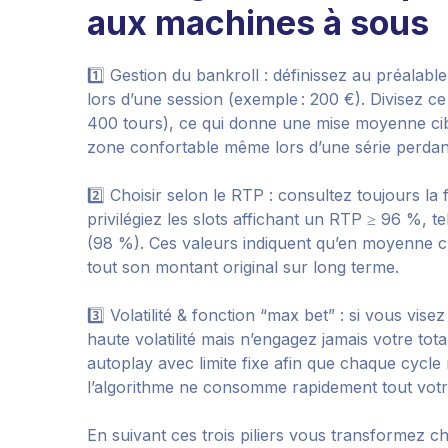
aux machines à sous
1️⃣ Gestion du bankroll : définissez au préalab
lors d’une session (exemple : 200 €). Divisez c
400 tours), ce qui donne une mise moyenne cib
zone confortable même lors d’une série perdan
2️⃣ Choisir selon le RTP : consultez toujours la
privilégiez les slots affichant un RTP ≥ 96 %,
(98 %). Ces valeurs indiquent qu’en moyenne c
tout son montant original sur long terme.
3️⃣ Volatilité & fonction “max bet” : si vous vi
haute volatilité mais n’engagez jamais votre tota
autoplay avec limite fixe afin que chaque cycle
l’algorithme ne consomme rapidement tout votr
En suivant ces trois piliers vous transformez c