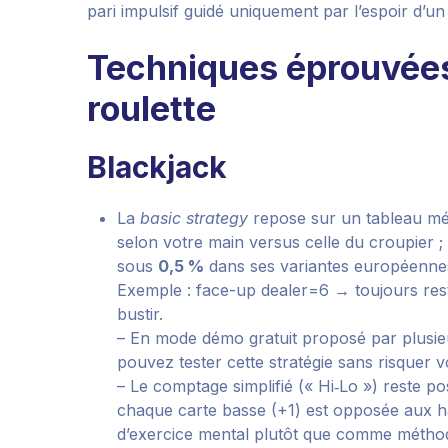
pari impulsif guidé uniquement par l’espoir d’un
Techniques éprouvées 
roulette
Blackjack
La
basic strategy
repose sur un tableau mé
selon votre main versus celle du croupier ;
sous
0,5 %
dans ses variantes européenne
Exemple : face-up dealer=6 → toujours reste
bustir.
– En mode démo gratuit proposé par plusi
pouvez tester cette stratégie sans risquer v
– Le comptage simplifié (« Hi‑Lo ») reste p
chaque carte basse (+1) est opposée aux haut
d’exercice mental plutôt que comme méthod