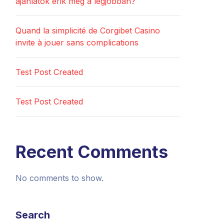
ajánlatok érik meg a legjobban?
Quand la simplicité de Corgibet Casino
invite à jouer sans complications
Test Post Created
Test Post Created
Recent Comments
No comments to show.
Search