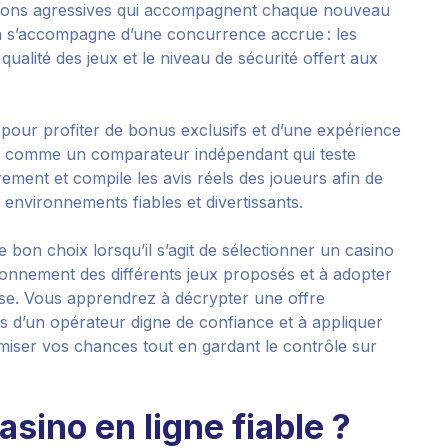
otions agressives qui accompagnent chaque nouveau
n s’accompagne d’une concurrence accrue : les
 qualité des jeux et le niveau de sécurité offert aux
pour profiter de bonus exclusifs et d’une expérience
ne comme un comparateur indépendant qui teste
ement et compile les avis réels des joueurs afin de
environnements fiables et divertissants.
e bon choix lorsqu’il s’agit de sélectionner un casino
onnement des différents jeux proposés et à adopter
ise. Vous apprendrez à décrypter une offre
els d’un opérateur digne de confiance et à appliquer
imiser vos chances tout en gardant le contrôle sur
sino en ligne fiable ?