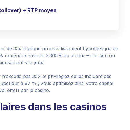
 Rollover) ÷ RTP moyen
er de 35x implique un investissement hypothétique de
% ramènera environ 3 360 € au joueur – soit peu ou
icieusement vos jeux.
r n’excède pas 30× et privilégiez celles incluant des
périeur à 97 % ; vous optimisez ainsi votre capital
oi offert par le casino.
laires dans les casinos