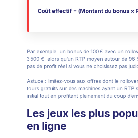
Coût effectif = (Montant du bonus ×
Par exemple, un bonus de 100 € avec un rollov
3 500 €, alors qu’un RTP moyen autour de 96 
pas de profit réel si vous ne choisissez pas jud
Astuce : limitez-vous aux offres dont le rollove
tours gratuits sur des machines ayant un RTP su
initial tout en profitant pleinement du coup d’env
Les jeux les plus popu
en ligne