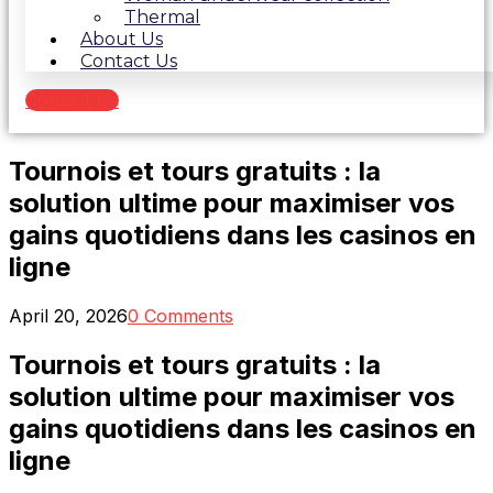
Thermal
About Us
Contact Us
Contact Us
Tournois et tours gratuits : la
solution ultime pour maximiser vos
gains quotidiens dans les casinos en
ligne
April 20, 2026
0 Comments
Tournois et tours gratuits : la
solution ultime pour maximiser vos
gains quotidiens dans les casinos en
ligne