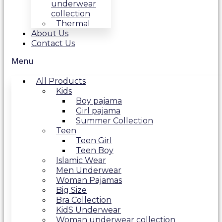
underwear
collection
Thermal
About Us
Contact Us
Menu
All Products
Kids
Boy pajama
Girl pajama
Summer Collection
Teen
Teen Girl
Teen Boy
Islamic Wear
Men Underwear
Woman Pajamas
Big Size
Bra Collection
KidS Underwear
Woman underwear collection