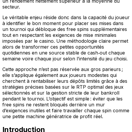
un rendement nettement supérieur à la moyenne du
secteur.
Le véritable enjeu réside donc dans la capacité du joueur
à identifier le bon moment pour placer ses mises dans
un tournoi qui débloque des free spins supplémentaires
tout en respectant les exigences de mise minimales
imposées par le casino. Une méthodologie claire permet
alors de transformer ces petites opportunités
quotidiennes en une source stable de cash‑out chaque
semaine voire chaque jour selon l’intensité du jeu choisi.
Cette approche n’est pas réservée aux gros parieurs ;
elle s’applique également aux joueurs modestes qui
cherchent à rentabiliser leurs dépôts limités grâce à des
stratégies précises basées sur le RTP optimal des jeux
sélectionnés et sur la gestion stricte de leur bankroll
pendant le tournoi. L’objectif est simple : éviter que les
free spins ne restent bloqués derrière un mur
d’exigences inutiles et faire travailler chaque spin comme
une petite machine génératrice de profit réel.
Introduction