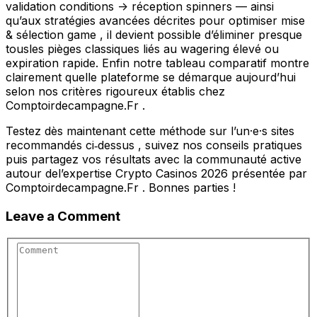
validation conditions -> réception spinners — ainsi
qu’aux stratégies avancées décrites pour optimiser mise
& sélection game , il devient possible d’éliminer presque
tous​les pièges classiques liés au wagering élevé ou
expiration rapide.​ Enfin notre tableau comparatif montre
clairement quelle plateforme se démarque aujourd’hui
selon nos critères rigoureux établis chez
Comptoirdecampagne.Fr .
Testez dès maintenant cette méthode sur l’un·e·s sites
recommandés ci‑dessus , suivez nos conseils pratiques
puis partagez vos résultats avec la communauté active
autour del’expertise Crypto Casinos 2026 présentée par
Comptoirdecampagne.Fr . Bonnes parties !
Leave a Comment