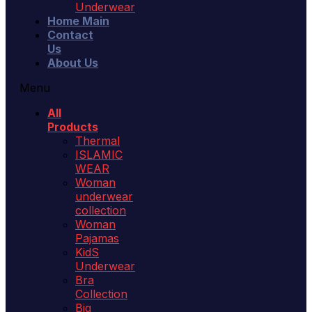
Underwear
Home Main
Contact
Us
About Us
Menu
All
Products
Thermal
ISLAMIC
WEAR
Woman
underwear
collection
Woman
Pajamas
KidS
Underwear
Bra
Collection
Big