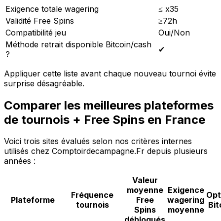
Exigence totale wagering
≤ x35
Validité Free Spins
≥72h
Compatibilité jeu
Oui/Non
Méthode retrait disponible Bitcoin/cash
✔︎
?
Appliquer cette liste avant chaque nouveau tournoi évite
surprise désagréable.
Comparer les meilleures plateformes
de tournois + Free Spins en France
Voici trois sites évalués selon nos critères internes
utilisés chez Comptoirdecampagne.Fr depuis plusieurs
années :
Valeur
moyenne
Exigence
Fréquence
Opt
Plateforme
Free
wagering
tournois
Bit
Spins
moyenne
débloqués