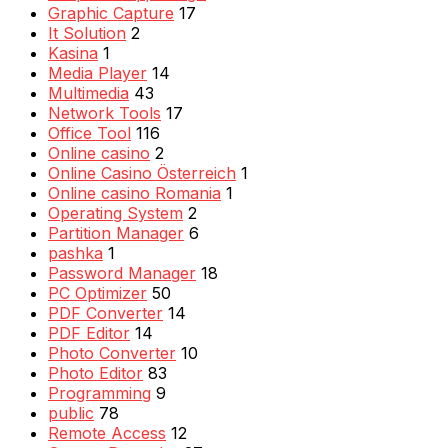
Graphic Capture
17
It Solution
2
Kasina
1
Media Player
14
Multimedia
43
Network Tools
17
Office Tool
116
Online casino
2
Online Casino Österreich
1
Online casino Romania
1
Operating System
2
Partition Manager
6
pashka
1
Password Manager
18
PC Optimizer
50
PDF Converter
14
PDF Editor
14
Photo Converter
10
Photo Editor
83
Programming
9
public
78
Remote Access
12