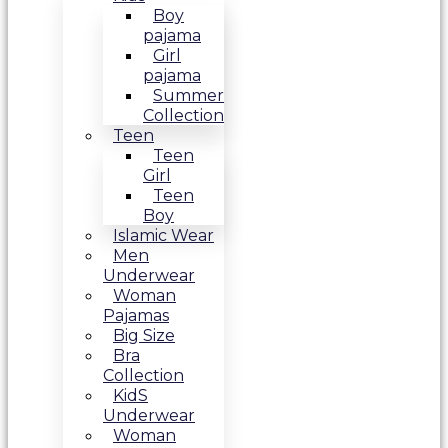
Boy
pajama
Girl
pajama
Summer
Collection
Teen
Teen
Girl
Teen
Boy
Islamic Wear
Men
Underwear
Woman
Pajamas
Big Size
Bra
Collection
KidS
Underwear
Woman