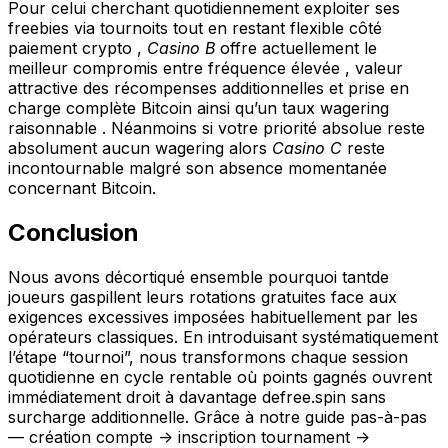
Pour celui cherchant quotidiennement exploiter ses
freebies via tournoits tout en restant flexible côté
paiement crypto ,
Casino B
offre actuellement le
meilleur compromis entre fréquence élevée , valeur
attractive des récompenses additionnelles et prise en
charge complète Bitcoin ainsi qu’un taux wagering
raisonnable
. Néanmoins si votre priorité absolue reste
absolument aucun wagering alors
Casino C
reste
incontournable malgré son absence momentanée
concernant Bitcoin.
Conclusion
Nous avons décortiqué ensemble pourquoi tant​de
joueurs gaspillent leurs rotations gratuites face aux
exigences excessives imposées habituellement par les
opérateurs classiques. En introduisant systématiquement
l’étape “tournoi”, nous transformons chaque session
quotidienne en cycle rentable où points gagnés ouvrent
immédiatement droit à davantage ​de​free.spin sans
surcharge additionnelle.​ Grâce à notre guide pas-à-pas
— création compte -> inscription tournament ->