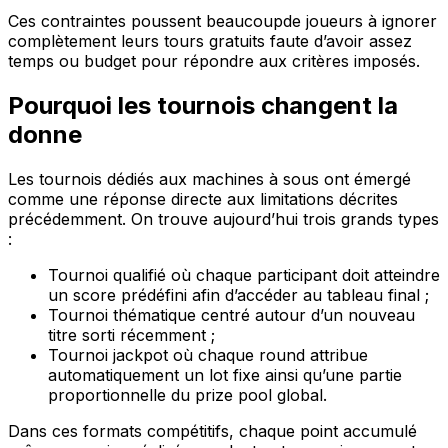
Ces contraintes poussent beaucoupde joueurs à ignorer
complètement leurs tours gratuits faute d’avoir assez
temps ou budget pour répondre aux critères imposés.
Pourquoi les tournois changent la
donne
Les tournois dédiés aux machines à sous ont émergé
comme une réponse directe aux limitations décrites
précédemment. On trouve aujourd’hui trois grands types
:
Tournoi qualifié où chaque participant doit atteindre
un score prédéfini afin d’accéder au tableau final ;
Tournoi thématique centré autour d’un nouveau
titre sorti récemment ;
Tournoi jackpot où chaque round attribue
automatiquement un lot fixe ainsi qu’une partie
proportionnelle du prize pool global.
Dans ces formats compétitifs, chaque point accumulé