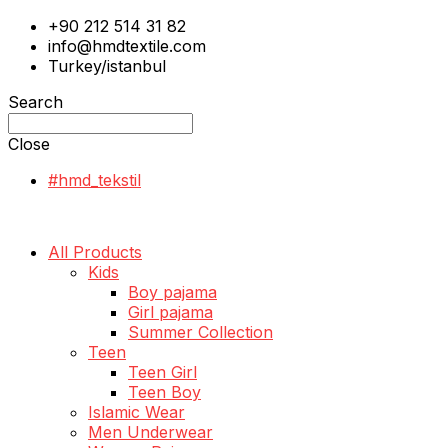
+90 212 514 31 82
info@hmdtextile.com
Turkey/istanbul
Search
Close
#hmd_tekstil
All Products
Kids
Boy pajama
Girl pajama
Summer Collection
Teen
Teen Girl
Teen Boy
Islamic Wear
Men Underwear