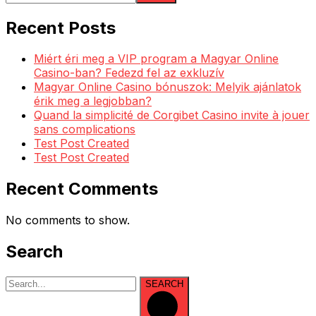
Recent Posts
Miért éri meg a VIP program a Magyar Online
Casino-ban? Fedezd fel az exkluzív
Magyar Online Casino bónuszok: Melyik ajánlatok
érik meg a legjobban?
Quand la simplicité de Corgibet Casino invite à jouer
sans complications
Test Post Created
Test Post Created
Recent Comments
No comments to show.
Search
SEARCH