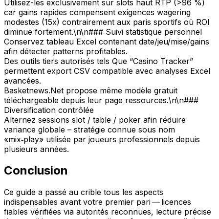
Utilisez-les exclusivement sur slots haut RTP (>96 %)
car gains rapides compensent exigences wagering
modestes (15x) contrairement aux paris sportifs où ROI
diminue fortement.\n\n### Suivi statistique personnel
Conservez tableau Excel contenant date/jeu/mise/gains
afin détecter patterns profitables.
Des outils tiers autorisés tels Que “Casino Tracker”
permettent export CSV compatible avec analyses Excel
avancées.
Basketnews.Net propose même modèle gratuit
téléchargeable depuis leur page ressources.\n\n###
Diversification contrôlée
Alternez sessions slot / table / poker afin réduire
variance globale – stratégie connue sous nom
«mix‑play» utilisée par joueurs professionnels depuis
plusieurs années.
Conclusion
Ce guide a passé au crible tous les aspects
indispensables avant votre premier pari — licences
fiables vérifiées via autorités reconnues, lecture précise