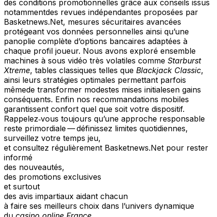
des conditions promotionnelles grâce aux conseils issus
notammentdes revues indépendantes proposées par
Basketnews.Net, mesures sécuritaires avancées
protégeant vos données personnelles ainsi qu’une
panoplie complète d’options bancaires adaptées à
chaque profil joueur.​ Nous avons exploré ensemble
machines à sous vidéo très volatiles comme
Starburst
Xtreme
, tables classiques telles que
Blackjack Classic
,
ainsi leurs stratégies optimales permettant parfois
mêmede transformer modestes mises initiales​en gains
conséquents.​ Enfin nos recommandations mobiles
garantissent confort quel que soit votre dispositif.​
Rappelez‑vous toujours qu’une approche responsable
reste primordiale — définissez limites quotidiennes,
surveillez votre temps jeu,
et consultez régulièrement Basketnews.Net pour rester
informé
des nouveautés,
des promotions exclusives
et surtout
des avis impartiaux aidant chacun
à faire ses meilleurs choix dans l’univers dynamique
du
casino online France
.