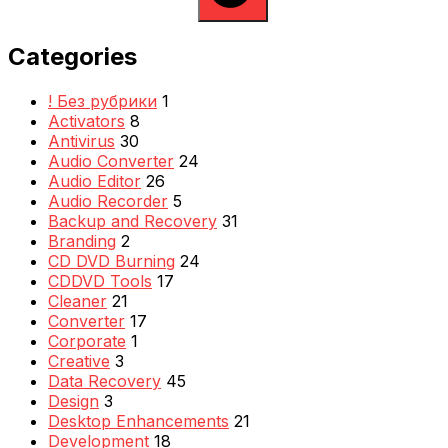
Categories
! Без рубрики
1
Activators
8
Antivirus
30
Audio Converter
24
Audio Editor
26
Audio Recorder
5
Backup and Recovery
31
Branding
2
CD DVD Burning
24
CDDVD Tools
17
Cleaner
21
Converter
17
Corporate
1
Creative
3
Data Recovery
45
Design
3
Desktop Enhancements
21
Development
18