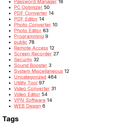
Password Manager
18
PC Optimizer
50
PDF Converter
14
PDF Editor
14
Photo Converter
10
Photo Editor
83
Programming
9
public
78
Remote Access
12
Screen Recorder
27
Security
32
Sound Booster
3
System Miscellaneous
12
Uncategorized
464
Utility Tool
97
Video Converter
31
Video Editor
54
VPN Software
14
WEB Design
6
Tags