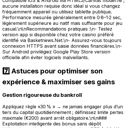
Compatible iOS & Android via HTML5/Canvas moderne ;
aucune installation requise donc idéal si vous changez
fréquemment appareil ou utilisez tablette publique.
Performance mesurée généralement entre 0·8–1·2 sec,
légèrement supérieure au natif mais suffisante pour jeu
casual.\n\nRecommandations pratiques :\n- Testez
version app si disponible chez votre casino préféré
identifié via Basketnews.Net.\n- Assurez-vous toujours
connexion HTTPS avant saisie données financières.\n-
Sur Android privilégiez Google Play Store version
officielle afin éviter logiciels malveillants.
7️⃣ Astuces pour optimiser son
expérience & maximiser ses gains
Gestion rigoureuse du bankroll
Appliquez règle «30 % » → ne jamais engager plus d’un
tiers du capital quotidiennement ; définissez limite pertes
maximale (€200) avant arrêt obligatoire.\n\n###
Exploitation intelligente des bonus sans dépôt