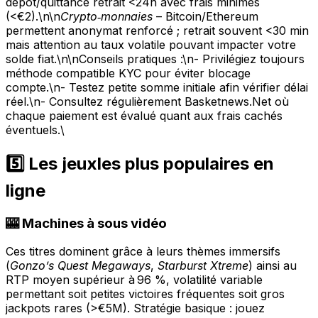
dépôt/quittance retrait <24h avec frais minimes
(<€2).\n\n
Crypto‑monnaies
– Bitcoin/Ethereum
permettent anonymat renforcé ; retrait souvent <30 min
mais attention au taux volatile pouvant impacter votre
solde fiat.\n\nConseils pratiques :\n- Privilégiez toujours
méthode compatible KYC pour éviter blocage
compte.\n- Testez petite somme initiale afin vérifier délai
réel.\n- Consultez régulièrement Basketnews.Net où
chaque paiement est évalué quant aux frais cachés
éventuels.\
5️⃣ Les jeuxles plus populaires en
ligne
🎰 Machines à sous vidéo
Ces titres dominent grâce à leurs thèmes immersifs
(
Gonzo’s Quest Megaways
,
Starburst Xtreme
) ainsi au
RTP moyen supérieur à 96 %, volatilité variable
permettant soit petites victoires fréquentes soit gros
jackpots rares (>€5M). Stratégie basique : jouez